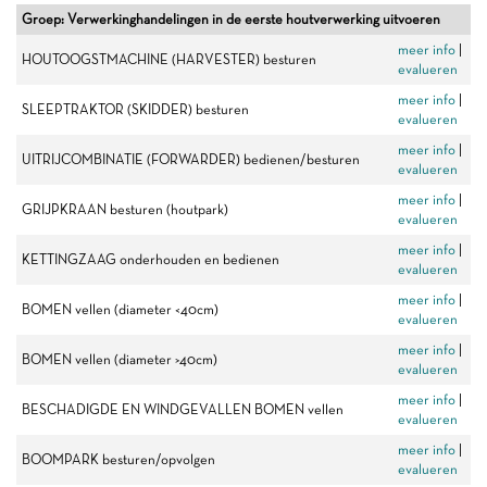
Groep: Verwerkinghandelingen in de eerste houtverwerking uitvoeren
meer info
|
HOUTOOGSTMACHINE (HARVESTER) besturen
evalueren
meer info
|
SLEEPTRAKTOR (SKIDDER) besturen
evalueren
meer info
|
UITRIJCOMBINATIE (FORWARDER) bedienen/besturen
evalueren
meer info
|
GRIJPKRAAN besturen (houtpark)
evalueren
meer info
|
KETTINGZAAG onderhouden en bedienen
evalueren
meer info
|
BOMEN vellen (diameter <40cm)
evalueren
meer info
|
BOMEN vellen (diameter >40cm)
evalueren
meer info
|
BESCHADIGDE EN WINDGEVALLEN BOMEN vellen
evalueren
meer info
|
BOOMPARK besturen/opvolgen
evalueren