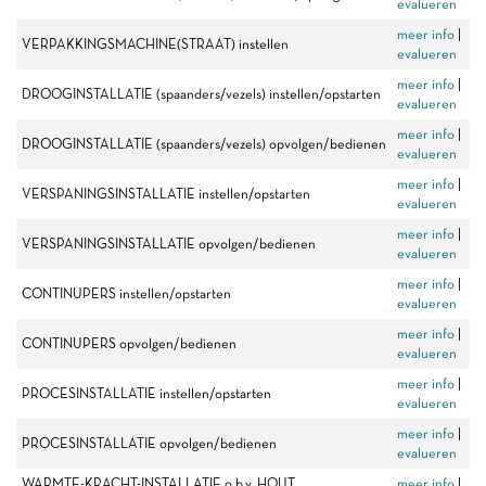
evalueren
meer info
|
VERPAKKINGSMACHINE(STRAAT) instellen
evalueren
meer info
|
DROOGINSTALLATIE (spaanders/vezels) instellen/opstarten
evalueren
meer info
|
DROOGINSTALLATIE (spaanders/vezels) opvolgen/bedienen
evalueren
meer info
|
VERSPANINGSINSTALLATIE instellen/opstarten
evalueren
meer info
|
VERSPANINGSINSTALLATIE opvolgen/bedienen
evalueren
meer info
|
CONTINUPERS instellen/opstarten
evalueren
meer info
|
CONTINUPERS opvolgen/bedienen
evalueren
meer info
|
PROCESINSTALLATIE instellen/opstarten
evalueren
meer info
|
PROCESINSTALLATIE opvolgen/bedienen
evalueren
WARMTE-KRACHT-INSTALLATIE o.b.v. HOUT
meer info
|