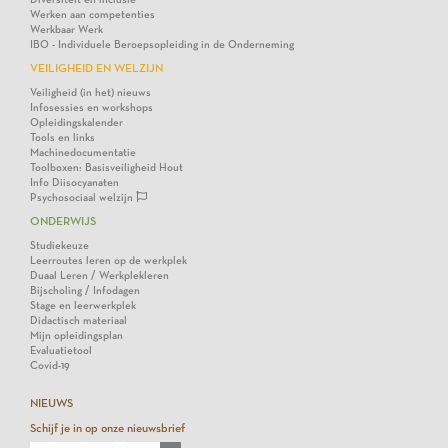
Werken aan competenties
Werkbaar Werk
IBO - Individuele Beroepsopleiding in de Onderneming
VEILIGHEID EN WELZIJN
Veiligheid (in het) nieuws
Infosessies en workshops
Opleidingskalender
Tools en links
Machinedocumentatie
Toolboxen: Basisveiligheid Hout
Info Diisocyanaten
Psychosociaal welzijn
ONDERWIJS
Studiekeuze
Leerroutes leren op de werkplek
Duaal Leren / Werkplekleren
Bijscholing / Infodagen
Stage en leerwerkplek
Didactisch materiaal
Mijn opleidingsplan
Evaluatietool
Covid-19
NIEUWS
Schijf je in op onze nieuwsbrief