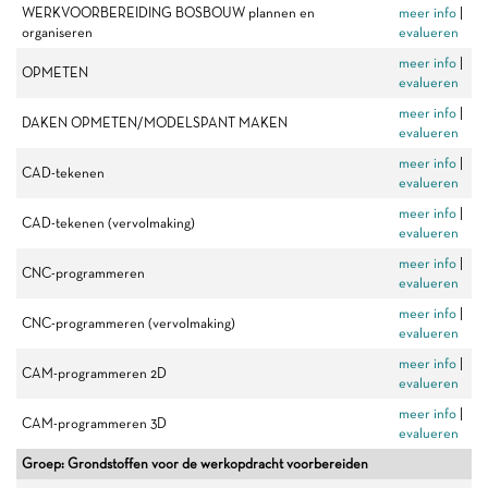
WERKVOORBEREIDING BOSBOUW plannen en
meer info
|
organiseren
evalueren
meer info
|
OPMETEN
evalueren
meer info
|
DAKEN OPMETEN/MODELSPANT MAKEN
evalueren
meer info
|
CAD-tekenen
evalueren
meer info
|
CAD-tekenen (vervolmaking)
evalueren
meer info
|
CNC-programmeren
evalueren
meer info
|
CNC-programmeren (vervolmaking)
evalueren
meer info
|
CAM-programmeren 2D
evalueren
meer info
|
CAM-programmeren 3D
evalueren
Groep: Grondstoffen voor de werkopdracht voorbereiden