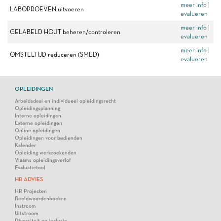
meer info
|
LABOPROEVEN uitvoeren
evalueren
meer info
|
GELABELD HOUT beheren/controleren
evalueren
meer info
|
OMSTELTIJD reduceren (SMED)
evalueren
OPLEIDINGEN
Arbeidsdeal en individueel opleidingsrecht
Opleidingsplanning
Interne opleidingen
Externe opleidingen
Online opleidingen
Opleidingen voor bedienden
Kalender
Opleiding werkzoekenden
Vlaams opleidingsverlof
Evaluatietool
HR ADVIES
HR Projecten
Beeldwoordenboeken
Instroom
Uitstroom
Diversiteit en inclusie