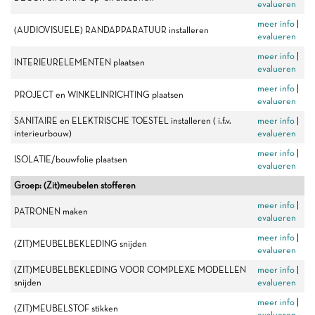
evalueren
meer info
|
(AUDIOVISUELE) RANDAPPARATUUR installeren
evalueren
meer info
|
INTERIEURELEMENTEN plaatsen
evalueren
meer info
|
PROJECT en WINKELINRICHTING plaatsen
evalueren
SANITAIRE en ELEKTRISCHE TOESTEL installeren ( i.f.v.
meer info
|
interieurbouw)
evalueren
meer info
|
ISOLATIE/bouwfolie plaatsen
evalueren
Groep: (Zit)meubelen stofferen
meer info
|
PATRONEN maken
evalueren
meer info
|
(ZIT)MEUBELBEKLEDING snijden
evalueren
(ZIT)MEUBELBEKLEDING VOOR COMPLEXE MODELLEN
meer info
|
snijden
evalueren
meer info
|
(ZIT)MEUBELSTOF stikken
evalueren