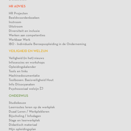
HR ADVIES
HR Projecten
Beeldwoordenboeken
Instroom
Uitstroom
Diversiteit en inclusie
Werken aan competenties
Werkbaar Werk
IBO - Individuele Beroepsopleiding in de Onderneming
VEILIGHEID EN WELZIJN
Veiligheid (in het) nieuws
Infosessies en workshops
Opleidingskalender
Tools en links
Machinedocumentatie
Toolboxen: Basisveiligheid Hout
Info Diisocyanaten
Psychosociaal welzijn
ONDERWIJS
Studiekeuze
Leerroutes leren op de werkplek
Duaal Leren / Werkplekleren
Bijscholing / Infodagen
Stage en leerwerkplek
Didactisch materiaal
Mijn opleidingsplan