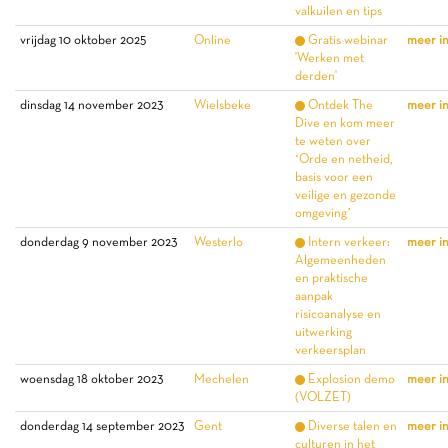
valkuilen en tips
vrijdag 10 oktober 2025
Online
Gratis webinar
meer i
'Werken met
derden'
dinsdag 14 november 2023
Wielsbeke
Ontdek The
meer i
Dive en kom meer
te weten over
‘Orde en netheid,
basis voor een
veilige en gezonde
omgeving’
donderdag 9 november 2023
Westerlo
Intern verkeer:
meer i
Algemeenheden
en praktische
aanpak
risicoanalyse en
uitwerking
verkeersplan
woensdag 18 oktober 2023
Mechelen
Explosion demo
meer i
(VOLZET)
donderdag 14 september 2023
Gent
Diverse talen en
meer i
culturen in het