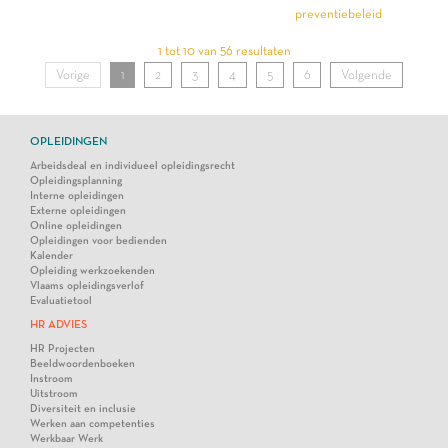
preventiebeleid
1 tot 10 van 56 resultaten
Vorige
1
2
3
4
5
6
Volgende
OPLEIDINGEN
Arbeidsdeal en individueel opleidingsrecht
Opleidingsplanning
Interne opleidingen
Externe opleidingen
Online opleidingen
Opleidingen voor bedienden
Kalender
Opleiding werkzoekenden
Vlaams opleidingsverlof
Evaluatietool
HR ADVIES
HR Projecten
Beeldwoordenboeken
Instroom
Uitstroom
Diversiteit en inclusie
Werken aan competenties
Werkbaar Werk