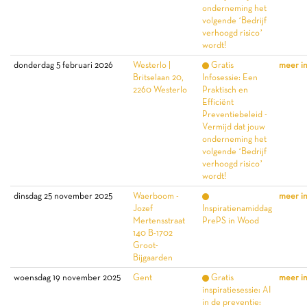
onderneming het
volgende ‘Bedrijf
verhoogd risico’
wordt!
donderdag 5 februari 2026
Westerlo |
Gratis
meer i
Britselaan 20,
Infosessie: Een
2260 Westerlo
Praktisch en
Efficiënt
Preventiebeleid -
Vermijd dat jouw
onderneming het
volgende ‘Bedrijf
verhoogd risico’
wordt!
dinsdag 25 november 2025
Waerboom -
meer i
Jozef
Inspiratienamiddag
Mertensstraat
PrePS in Wood
140 B-1702
Groot-
Bijgaarden
woensdag 19 november 2025
Gent
Gratis
meer i
inspiratiesessie: AI
in de preventie: