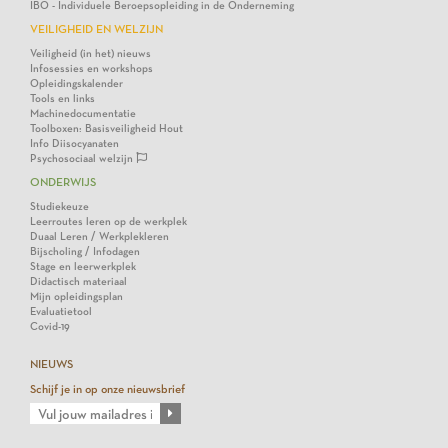
IBO - Individuele Beroepsopleiding in de Onderneming
VEILIGHEID EN WELZIJN
Veiligheid (in het) nieuws
Infosessies en workshops
Opleidingskalender
Tools en links
Machinedocumentatie
Toolboxen: Basisveiligheid Hout
Info Diisocyanaten
Psychosociaal welzijn
ONDERWIJS
Studiekeuze
Leerroutes leren op de werkplek
Duaal Leren / Werkplekleren
Bijscholing / Infodagen
Stage en leerwerkplek
Didactisch materiaal
Mijn opleidingsplan
Evaluatietool
Covid-19
NIEUWS
Schijf je in op onze nieuwsbrief