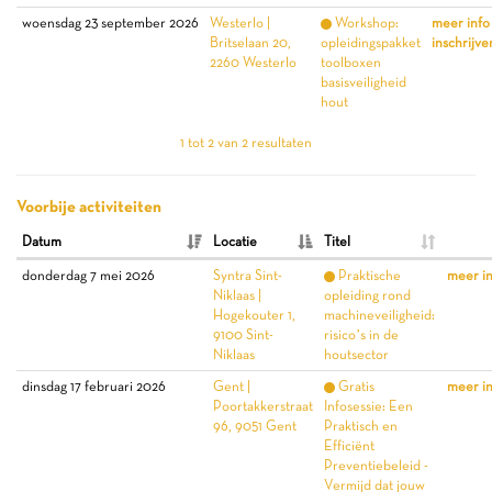
woensdag 23 september 2026
Westerlo |
Workshop:
meer info
Britselaan 20,
opleidingspakket
inschrijve
2260 Westerlo
toolboxen
basisveiligheid
hout
1 tot 2 van 2 resultaten
Voorbije activiteiten
Datum
Locatie
Titel
donderdag 7 mei 2026
Syntra Sint-
Praktische
meer i
Niklaas |
opleiding rond
Hogekouter 1,
machineveiligheid:
9100 Sint-
risico’s in de
Niklaas
houtsector
dinsdag 17 februari 2026
Gent |
Gratis
meer i
Poortakkerstraat
Infosessie: Een
96, 9051 Gent
Praktisch en
Efficiënt
Preventiebeleid -
Vermijd dat jouw