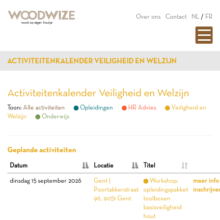
Over ons
Contact
NL
/
FR
ACTIVITEITENKALENDER VEILIGHEID EN WELZIJN
Activiteitenkalender Veiligheid en Welzijn
Toon:
Alle activiteiten
Opleidingen
HR Advies
Veiligheid en
Welzijn
Onderwijs
Geplande activiteiten
Datum
Locatie
Titel
dinsdag 15 september 2026
Gent |
Workshop:
meer info
Poortakkerstraat
opleidingspakket
inschrijve
96, 9051 Gent
toolboxen
basisveiligheid
hout