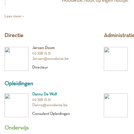
Woodwize, nooit op eigen houtje!
Lees meer >
Directie
Administrati
Jeroen Doom
02 558 15 51
Jeroen@woodwize.be
Directeur
Opleidingen
Danny De Wolf
02 558 15 51
Danny@woodwize.be
Consulent Opleidingen
Onderwijs