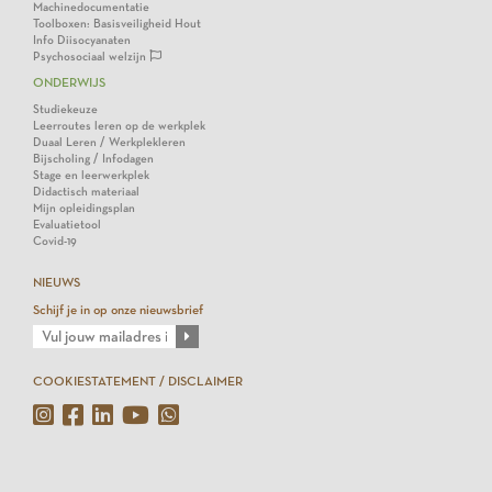
Machinedocumentatie
Toolboxen: Basisveiligheid Hout
Info Diisocyanaten
Psychosociaal welzijn
ONDERWIJS
Studiekeuze
Leerroutes leren op de werkplek
Duaal Leren / Werkplekleren
Bijscholing / Infodagen
Stage en leerwerkplek
Didactisch materiaal
Mijn opleidingsplan
Evaluatietool
Covid-19
NIEUWS
Schijf je in op onze nieuwsbrief
COOKIESTATEMENT / DISCLAIMER