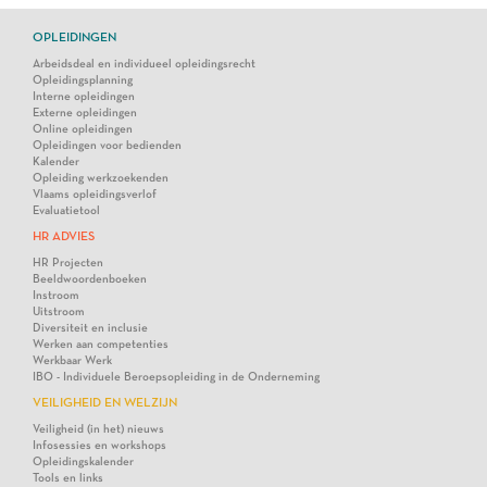
OPLEIDINGEN
Arbeidsdeal en individueel opleidingsrecht
Opleidingsplanning
Interne opleidingen
Externe opleidingen
Online opleidingen
Opleidingen voor bedienden
Kalender
Opleiding werkzoekenden
Vlaams opleidingsverlof
Evaluatietool
HR ADVIES
HR Projecten
Beeldwoordenboeken
Instroom
Uitstroom
Diversiteit en inclusie
Werken aan competenties
Werkbaar Werk
IBO - Individuele Beroepsopleiding in de Onderneming
VEILIGHEID EN WELZIJN
Veiligheid (in het) nieuws
Infosessies en workshops
Opleidingskalender
Tools en links