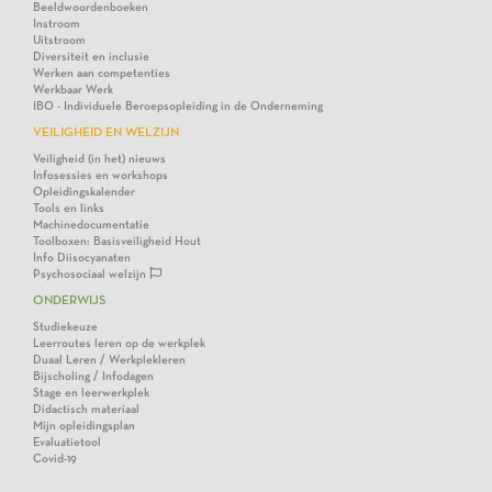
Beeldwoordenboeken
Instroom
Uitstroom
Diversiteit en inclusie
Werken aan competenties
Werkbaar Werk
IBO - Individuele Beroepsopleiding in de Onderneming
VEILIGHEID EN WELZIJN
Veiligheid (in het) nieuws
Infosessies en workshops
Opleidingskalender
Tools en links
Machinedocumentatie
Toolboxen: Basisveiligheid Hout
Info Diisocyanaten
Psychosociaal welzijn
ONDERWIJS
Studiekeuze
Leerroutes leren op de werkplek
Duaal Leren / Werkplekleren
Bijscholing / Infodagen
Stage en leerwerkplek
Didactisch materiaal
Mijn opleidingsplan
Evaluatietool
Covid-19