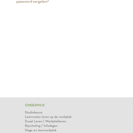
paswoord vergeten?
ONDERWIJS
Studiekeuze
Leerroutes leren op de werkplek
Duaal Leren / Werkplekleren
Bijscholing / Infodagen
Stage en leerwerkplek