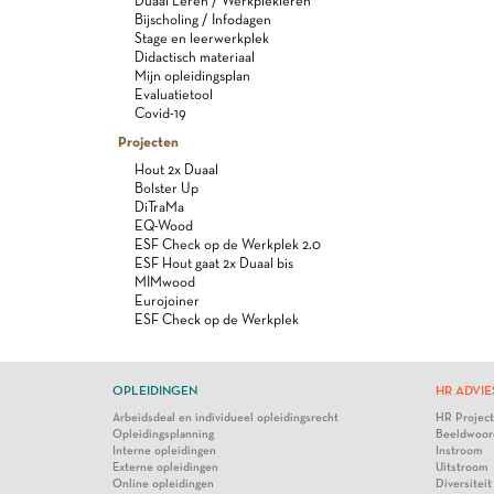
Duaal Leren / Werkplekleren
Bijscholing / Infodagen
Stage en leerwerkplek
Didactisch materiaal
Mijn opleidingsplan
Evaluatietool
Covid-19
Projecten
Hout 2x Duaal
Bolster Up
DiTraMa
EQ-Wood
ESF Check op de Werkplek 2.0
ESF Hout gaat 2x Duaal bis
MIMwood
Eurojoiner
ESF Check op de Werkplek
OPLEIDINGEN
HR ADVIE
Arbeidsdeal en individueel opleidingsrecht
HR Projec
Opleidingsplanning
Beeldwoor
Interne opleidingen
Instroom
Externe opleidingen
Uitstroom
Online opleidingen
Diversiteit