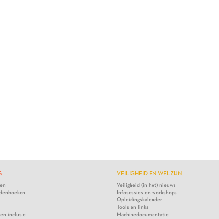
S
VEILIGHEID EN WELZIJN
ten
Veiligheid (in het) nieuws
denboeken
Infosessies en workshops
Opleidingskalender
Tools en links
 en inclusie
Machinedocumentatie