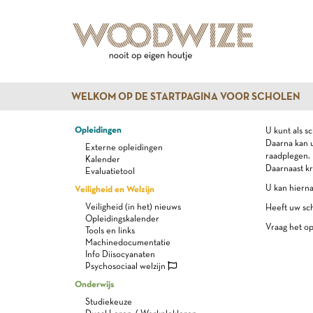
WELKOM OP DE STARTPAGINA VOOR SCHOLEN
Opleidingen
U kunt als s
Daarna kan u
Externe opleidingen
raadplegen.
Kalender
Daarnaast kr
Evaluatietool
U kan hierna
Veiligheid en Welzijn
Veiligheid (in het) nieuws
Heeft uw sch
Opleidingskalender
Vraag het op
Tools en links
Machinedocumentatie
Info Diisocyanaten
Psychosociaal welzijn
Onderwijs
Studiekeuze