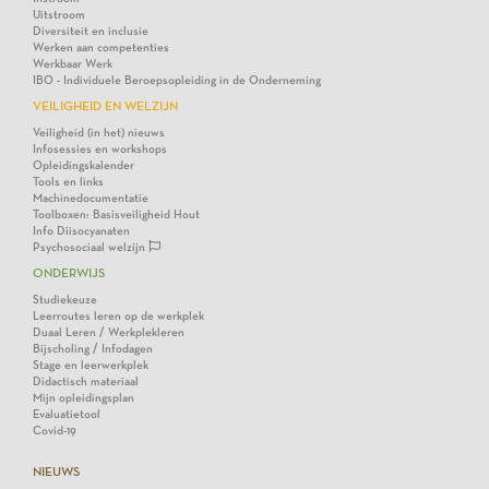
Uitstroom
Diversiteit en inclusie
Werken aan competenties
Werkbaar Werk
IBO - Individuele Beroepsopleiding in de Onderneming
VEILIGHEID EN WELZIJN
Veiligheid (in het) nieuws
Infosessies en workshops
Opleidingskalender
Tools en links
Machinedocumentatie
Toolboxen: Basisveiligheid Hout
Info Diisocyanaten
Psychosociaal welzijn
ONDERWIJS
Studiekeuze
Leerroutes leren op de werkplek
Duaal Leren / Werkplekleren
Bijscholing / Infodagen
Stage en leerwerkplek
Didactisch materiaal
Mijn opleidingsplan
Evaluatietool
Covid-19
NIEUWS