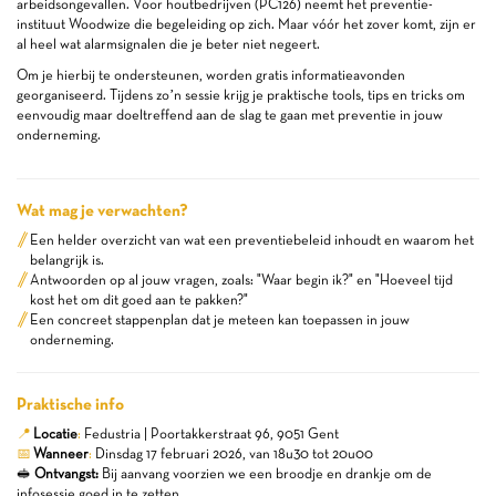
arbeidsongevallen. Voor houtbedrijven (PC126) neemt het preventie-
instituut Woodwize die begeleiding op zich. Maar vóór het zover komt, zijn er
al heel wat alarmsignalen die je beter niet negeert.
Om je hierbij te ondersteunen, worden gratis informatieavonden
georganiseerd. Tijdens zo’n sessie krijg je praktische tools, tips en tricks om
eenvoudig maar doeltreffend aan de slag te gaan met preventie in jouw
onderneming.
Wat mag je verwachten?
Een helder overzicht van wat een preventiebeleid inhoudt en waarom het
belangrijk is.
Antwoorden op al jouw vragen, zoals: "Waar begin ik?" en "Hoeveel tijd
kost het om dit goed aan te pakken?"
Een concreet stappenplan dat je meteen kan toepassen in jouw
onderneming.
Praktische info
📍
Locatie
:
Fedustria | Poortakkerstraat 96, 9051 Gent
📅
Wanneer
:
Dinsdag 17 februari 2026, van 18u30 tot 20u00
🥪
Ontvangst:
Bij aanvang voorzien we een broodje en drankje om de
infosessie goed in te zetten