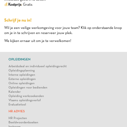
💰
Kostprijs
:
Gratis
Schrijf je nu in!
Wil je een veilige werkomgeving voor jouw team? Klik op onderstaande knop
om je in te schrijven en reserveer jouw plek.
We kijken ernaar uit om je te verwelkomen!
OPLEIDINGEN
Arbeidsdeal en individueel opleidingsrecht
Opleidingsplanning
Interne opleidingen
Externe opleidingen
Online opleidingen
Opleidingen voor bedienden
Kalender
Opleiding werkzoekenden
Vlaams opleidingsverlof
Evaluatietool
HR ADVIES
HR Projecten
Beeldwoordenboeken
Instroom