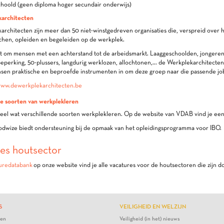
choold (geen diploma hoger secundair onderwijs)
architecten
rchitecten zijn meer dan 50 niet-winstgedreven organisaties die, verspreid over 
hen, opleiden en begeleiden op de werkplek.
et om mensen met een achterstand tot de arbeidsmarkt. Laaggeschoolden, jongere
eperking, 50-plussers, langdurig werklozen, allochtonen,... de Werkplekarchitecten
sen praktische en beproefde instrumenten in om deze groep naar die passende jo
ww.dewerkplekarchitecten.be
de soorten van werkplekleren
heel wat verschillende soorten werkplekleren. Op de website van VDAB vind je ee
odwize biedt ondersteuning bij de opmaak van het opleidingsprogramma voor IBO.
es houtsector
uredatabank
op onze website vind je alle vacatures voor de houtsectoren die zijn 
S
VEILIGHEID EN WELZIJN
ten
Veiligheid (in het) nieuws