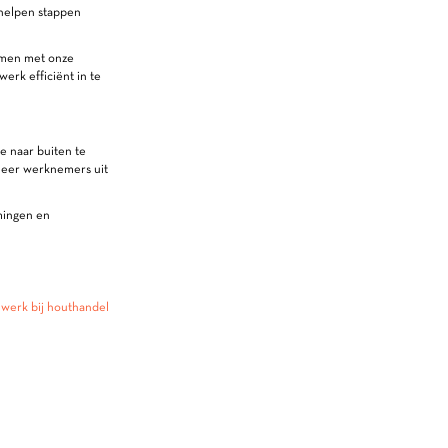
 helpen stappen
amen met onze
rk efficiënt in te
e naar buiten te
meer werknemers uit
mingen en
 werk bij houthandel