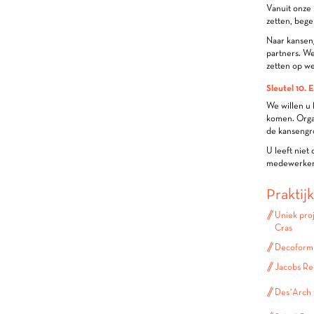
Vanuit onze 
zetten, bege
Naar kansen
partners. W
zetten op we
Sleutel 10.
We willen u 
komen. Orga
de kansengr
U leeft niet
medewerkers
Praktij
Uniek proj
Cras
Decoform 
Jacobs Re
Des’Arch v