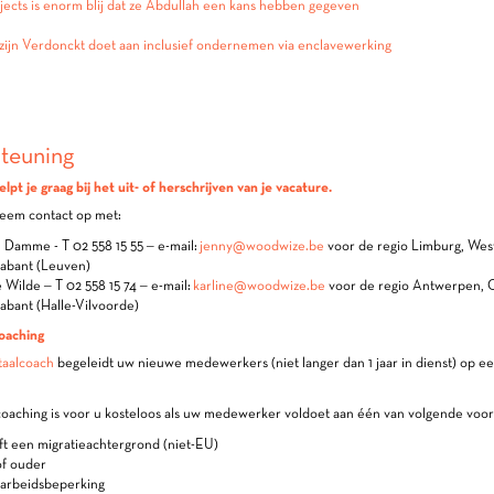
jects is enorm blij dat ze Abdullah een kans hebben gegeven
ijn Verdonckt doet aan inclusief ondernemen via enclavewerking
teuning
pt je graag bij het uit- of herschrijven van je vacature.
Neem contact op met:
Damme - T 02 558 15 55 – e-mail:
jenny@woodwize.be
voor de regio Limburg, Wes
abant (Leuven)
 Wilde – T 02 558 15 74 – e-mail:
karline@woodwize.be
voor de regio Antwerpen, 
abant (Halle-Vilvoorde)
oaching
taalcoach
begeleidt uw nieuwe medewerkers (niet langer dan 1 jaar in dienst) op e
coaching is voor u kosteloos als uw medewerker voldoet aan één van volgende voo
eft een migratieachtergrond (niet-EU)
 of ouder
 arbeidsbeperking