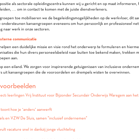
positie als sectorale opleidingscentra kunnen wij u gericht en op maat informeren,
leiden, … om in contact te komen met de juiste dienstverleners.
groepen toe mobiliseren we de begeleidingsmogelijkheden op de werkvloer, dit s
e ondersteunen kansengroepen eveneens om hun persoonlijk en professioneel netwe
g naar werk in onze sectoren.
 Externe communicatie
helpen een duidelijke missie en visie rond het onderwerp te formuleren en hierme
nisaties die hun divers personeelsbeleid naar buiten toe bekend maken, trekken 
oepen aan.
 op een eiland. We zorgen voor inspirerende getuigenissen van inclusieve onderne
 uit kansengroepen die de vooroordelen en drempels wisten te overwinnen.
kvoorbeelden
ect: leerlingen Vrij Instituut voor Bijzonder Secundair Onderwijs Waregem aan het
toont hoe je ‘anders’ aanwerft
els en VZW De Sluis, samen "inclusief ondernemen"
ult vacature snel in dankzij jonge vluchteling