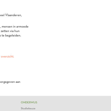
heel Vlaanderen,
n, mensen in armoede
 zetten via hun
b te begeleiden.
n
overzicht.
doorgegeven aan
ONDERWIJS
Studiekeuze