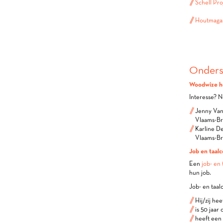
Schell Pro
Houtmagaz
Onders
Woodwize hel
Interesse? 
Jenny Van 
Vlaams-Br
Karline De
Vlaams-Br
Job en taalc
Een
job- en 
hun job.
Job- en taal
Hij/zij he
is 50 jaar
heeft een