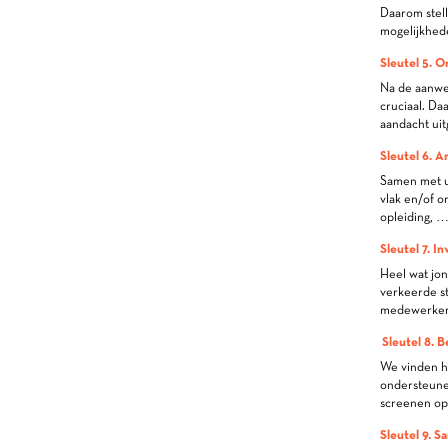
Daarom stell
mogelijkhed
Sleutel 5. O
Na de aanwe
cruciaal. D
aandacht ui
Sleutel 6. A
Samen met u 
vlak en/of o
opleiding, …
Sleutel 7. I
Heel wat jon
verkeerde st
medewerker k
Sleutel 8. B
We vinden h
ondersteune
screenen op
Sleutel 9. S