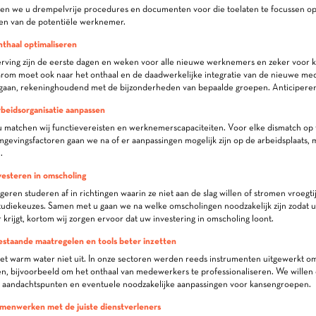
en we u drempelvrije procedures en documenten voor die toelaten te focussen op
en van de potentiële werknemer.
nthaal optimaliseren
rving zijn de eerste dagen en weken voor alle nieuwe werknemers en zeker voor
aarom moet ook naar het onthaal en de daadwerkelijke integratie van de nieuwe 
tgaan, rekeninghoudend met de bijzonderheden van bepaalde groepen. Anticiperen
rbeidsorganisatie aanpassen
matchen wij functievereisten en werknemerscapaciteiten. Voor elke dismatch op f
mgevingsfactoren gaan we na of er aanpassingen mogelijk zijn op de arbeidsplaats, m
.
nvesteren in omscholing
geren studeren af in richtingen waarin ze niet aan de slag willen of stromen vroegtij
udiekeuzes. Samen met u gaan we na welke omscholingen noodzakelijk zijn zodat 
rijgt, kortom wij zorgen ervoor dat uw investering in omscholing loont.
estaande maatregelen en tools beter inzetten
et warm water niet uit. In onze sectoren werden reeds instrumenten uitgewerkt o
n, bijvoorbeeld om het onthaal van medewerkers te professionaliseren. We willen
 aandachtspunten en eventuele noodzakelijke aanpassingen voor kansengroepen.
amenwerken met de juiste dienstverleners