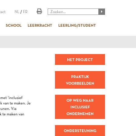
act
NL
/
FR
SCHOOL
LEERKRACHT
LEERLING/STUDENT
HET PROJECT
PRAKTIJK
VOORBEELDEN
met ‘inclusief
OP WEG NAAR
k van te maken. Je
INCLUSIEF
eunen. Via
ONDERNEMEN
k te maken van
ONDERSTEUNING