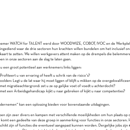
oemer WATCH for TALENT werd door WOODWIZE, COBOT, IVOC en de Werkpleka
ingediend waar de drie sectoren hun krachten willen bundelen om het inclusief 
 kaart te zetten. We willen werkgevers attent maken op de drempels die belemme
n in onze sectoren aan de slag te laten gaan.
t u een groot potentieel aan werknemers links liggen:
rofiteert u van ervaring of heeft u schrik van de risico’s?
olden: Legt u de lat waar hij moet liggen of blijft u mikken op de overgekwalific
et migratieachtergrond: zet u ze op gelijke voet of voedt u achterdocht?
et een Arbeidsgehandicap: kijkt u naar gebreken of kijkt u naar competenties?
ondernemen” kan een oplossing bieden voor bovenstaande uitdagingen.
n zijn zeer divers en kampen met verschillende moeilijkheden om hun plaats op 
 komt een gedeelte van deze groep in aanmerking voor functies in onze sectoren. H
chikt zijn of functies die eventueel aangepast kunnen worden. Dergelijke jobs zijn