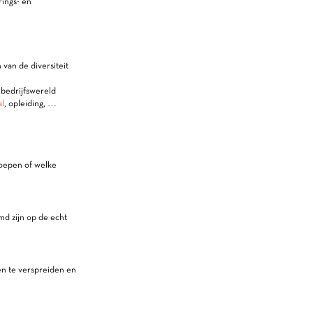
rings- en
van de diversiteit
 bedrijfswereld
l
, opleiding, …
roepen of welke
md zijn op de echt
en te verspreiden en