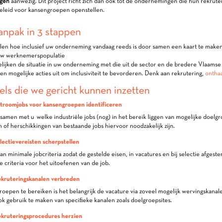
gen
aanwezig. Dit project richt zich dan ook tot de ondernemingen die hun rekrute
eleid voor kansengroepen openstellen.
npak in 3 stappen
en hoe inclusief uw onderneming vandaag reeds is door samen een kaart te maken 
uw werknemerspopulatie
lijken de situatie in uw onderneming met die uit de sector en de bredere Vlaamse
n mogelijke acties uit om inclusiviteit te bevorderen. Denk aan rekrutering,
onthaa
tels die we gericht kunnen inzetten
nstroomjobs voor kansengroepen identificeren
amen met u welke industriële jobs (nog) in het bereik liggen van mogelijke doelg
 of herschikkingen van bestaande jobs hiervoor noodzakelijk zijn.
electievereisten scherpstellen
an minimale jobcriteria zodat de gestelde eisen, in vacatures en bij selectie afgeste
e criteria voor het uitoefenen van de job.
Rekruteringskanalen verbreden
epen te bereiken is het belangrijk de vacature via zoveel mogelijk wervingskanal
k gebruik te maken van speciﬁeke kanalen zoals doelgroepsites.
ekruteringsprocedures herzien