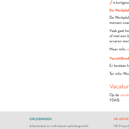
is kortges
De Werkplek
De Werkpleka
mensen coac
Vaak gaat h
of met een b
ervaren men
Meer info:
w
Verschillen
Er bestaan 
Ter info: Wo
Vacatur
Op de
vacat
VDAB.
OPLEIDINGEN
HR ADVIE
Arbeidsdeal en individueel opleidingsrecht
HR Projec