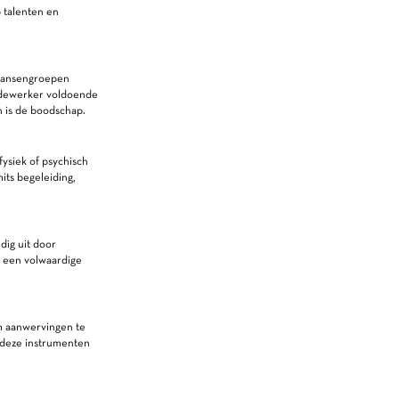
 talenten en
 kansengroepen
medewerker voldoende
 is de boodschap.
ysiek of psychisch
its begeleiding,
dig uit door
u een volwaardige
m aanwervingen te
 deze instrumenten