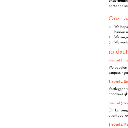
ondernemin
personeelsb
Onze aa
We bepal
binnen 
We verge
We werke
10 sleu
Sleutel 1. I
We bepalen s
aanpassingen
Sleutel 2. S
Vastleggen v
noodzakelijk
Sleutel 3. 
Om kansengro
eventueel oo
Sleutel 4. R