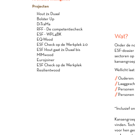
Projecten
Hout 2x Duaal
Bolster Up
DiTraMa
RFF - De competentiecheck
Wat?
ESF - WPL4BK
EQ-Wood
ESF Check op de Werkplek 2.0
Onder de n
ESF Hout gaat 2x Duaal bis
ESF-dossier 
MIMwood
sectoren op
Eurojoiner
kansengroepe
ESF Check op de Werkplek
Wellicht laa
Resilientwood
Ouderen: P
Laaggescho
Personen m
Personen m
“Inclusief 
Kansengroepe
vinden. Toch
voor hen ges