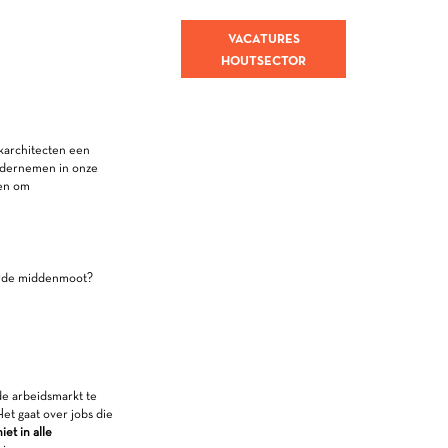
VACATURES
HOUTSECTOR
rchitecten een
ondernemen in onze
ren om
eerde middenmoot?
de arbeidsmarkt te
et gaat over jobs die
niet in alle