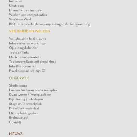
Instroom
Uitstroom
Diversiteit en inclusie
Werken aan competenties
Werkbaar Werk
IBO - Individuele Beroepsopleiding in de Onderneming
VEILIGHEID EN WELZIJN
Veiligheid (in het) nieuws
Infosessies en workshops
Opleidingskalender
Tools en links
Machinedocumentatie
Toolboxen: Basisveiligheid Hout
Info Diisocyanaten
Psychosociaal welzijn
ONDERWIJS
Studiekeuze
Leerroutes leren op de werkplek
Duaal Leren / Werkplekleren
Bijscholing / Infodagen
Stage en leerwerkplek
Didactisch materiaal
Mijn opleidingsplan
Evaluatietool
Covid-19
NIEUWS