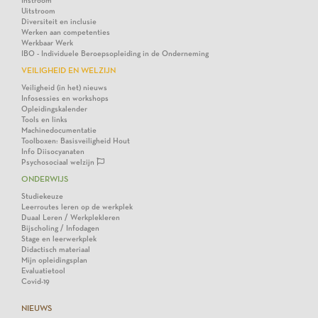
Instroom
Uitstroom
Diversiteit en inclusie
Werken aan competenties
Werkbaar Werk
IBO - Individuele Beroepsopleiding in de Onderneming
VEILIGHEID EN WELZIJN
Veiligheid (in het) nieuws
Infosessies en workshops
Opleidingskalender
Tools en links
Machinedocumentatie
Toolboxen: Basisveiligheid Hout
Info Diisocyanaten
Psychosociaal welzijn
ONDERWIJS
Studiekeuze
Leerroutes leren op de werkplek
Duaal Leren / Werkplekleren
Bijscholing / Infodagen
Stage en leerwerkplek
Didactisch materiaal
Mijn opleidingsplan
Evaluatietool
Covid-19
NIEUWS