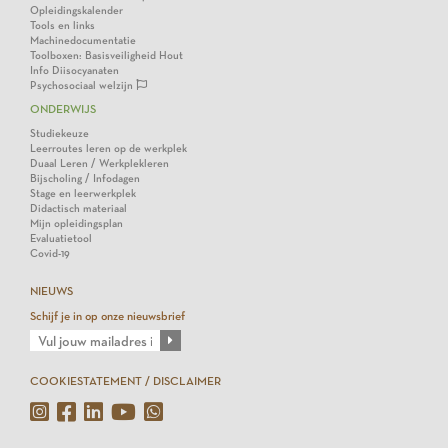
Opleidingskalender
Tools en links
Machinedocumentatie
Toolboxen: Basisveiligheid Hout
Info Diisocyanaten
Psychosociaal welzijn
ONDERWIJS
Studiekeuze
Leerroutes leren op de werkplek
Duaal Leren / Werkplekleren
Bijscholing / Infodagen
Stage en leerwerkplek
Didactisch materiaal
Mijn opleidingsplan
Evaluatietool
Covid-19
NIEUWS
Schijf je in op onze nieuwsbrief
COOKIESTATEMENT / DISCLAIMER