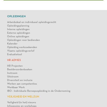
OPLEIDINGEN
Arbeidsdeal en individueel opleidingsrecht
Opleidingsplanning
Interne opleidingen
Externe opleidingen
Online opleidingen
Opleidingen voor bedienden
Kalender
Opleiding werkzoekenden
Vlaams opleidingsverlof
Evaluatietool
HR ADVIES
HR Projecten
Beeldwoordenboeken
Instroom
Uitstroom
Diversiteit en inclusie
Werken aan competenties
Werkbaar Werk
IBO - Individuele Beroepsopleiding in de Onderneming
VEILIGHEID EN WELZIJN
Veiligheid (in het) nieuws
Infosessies en workshops