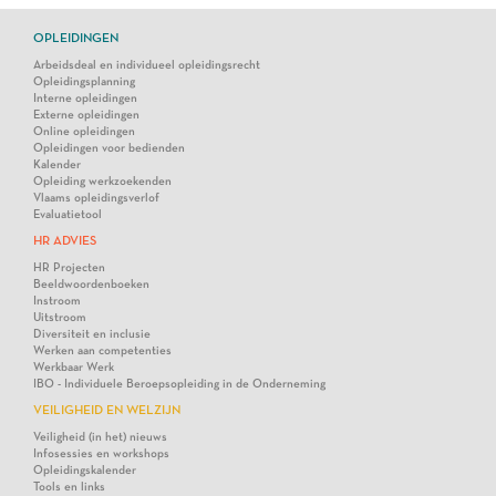
OPLEIDINGEN
Arbeidsdeal en individueel opleidingsrecht
Opleidingsplanning
Interne opleidingen
Externe opleidingen
Online opleidingen
Opleidingen voor bedienden
Kalender
Opleiding werkzoekenden
Vlaams opleidingsverlof
Evaluatietool
HR ADVIES
HR Projecten
Beeldwoordenboeken
Instroom
Uitstroom
Diversiteit en inclusie
Werken aan competenties
Werkbaar Werk
IBO - Individuele Beroepsopleiding in de Onderneming
VEILIGHEID EN WELZIJN
Veiligheid (in het) nieuws
Infosessies en workshops
Opleidingskalender
Tools en links