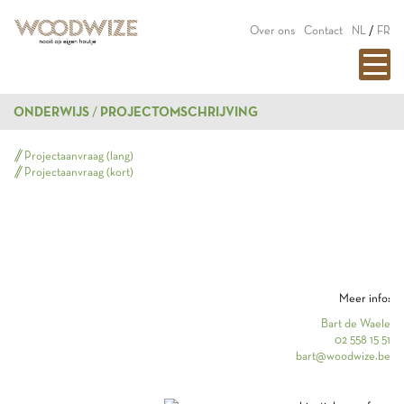
Over ons
Contact
NL
/
FR
ONDERWIJS
PROJECTOMSCHRIJVING
Projectaanvraag (lang)
Projectaanvraag (kort)
Meer info:
Bart de Waele
02 558 15 51
bart@woodwize.be