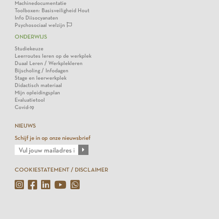
Machinedocumentatie
Toolboxen: Basisveiligheid Hout
Info Diisocyanaten
Psychosociaal welzijn
ONDERWIJS
Studiekeuze
Leerroutes leren op de werkplek
Duaal Leren / Werkplekleren
Bijscholing / Infodagen
Stage en leerwerkplek
Didactisch materiaal
Mijn opleidingsplan
Evaluatietool
Covid-19
NIEUWS
Schijf je in op onze nieuwsbrief
COOKIESTATEMENT / DISCLAIMER