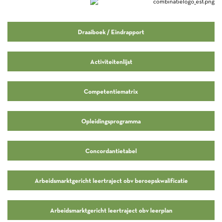
Draaiboek / Eindrapport
Activiteitenlijst
Competentiematrix
Opleidingsprogramma
Concordantietabel
Arbeidsmarktgericht leertraject obv beroepskwalificatie
Arbeidsmarktgericht leertraject obv leerplan