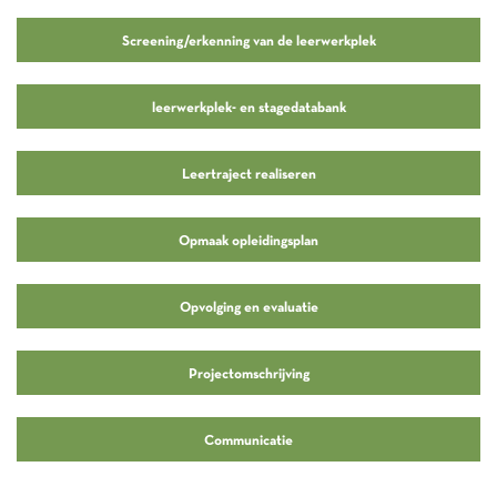
Screening/erkenning van de leerwerkplek
leerwerkplek- en stagedatabank
Leertraject realiseren
Opmaak opleidingsplan
Opvolging en evaluatie
Projectomschrijving
Communicatie