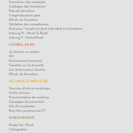
Formations des employés
Catalogue des formations
Plan de formation
Congé-éducation payé
Efforts de formation
Validation des compétences
Deal pour l’emploi et droit individuel à la formation
Interreg VI - Wood To Build
Interreg V - FormaWood
CONSEIL EN RH
Je cherche un emploi
PFI
Reclassement sectoriel
Travailler sur la diversité
Les dictionnaires illustrés
Efforts de formation
SÉCURITÉ ET BIEN-ÊTRE
Sessions d'info et workshops
Outils et Liens
Documentation de machines
Campagne de prévention
Info Diisocyanates
Bien-être psychosocial
ENSEIGNEMENT
Ready, Set, Wood
Cartographie