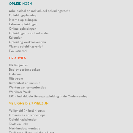
OPLEIDINGEN
Arbeidsdeal en individueel opleidingsrecht
Opleidingsplanning
Interne opleidingen
Externe opleidingen
Online opleidingen
Opleidingen voor bedienden
Kalender
Opleiding werkzoekenden
Vlaams opleidingsverlof
Evaluatietool
HR ADVIES
HR Projecten
Beeldwoordenboeken
Instroom
Uitstroom
Diversiteit en inclusie
Werken aan competenties
Werkbaar Werk
IBO - Individuele Beroepsopleiding in de Onderneming
VEILIGHEID EN WELZIJN
Veiligheid (in het) nieuws
Infosessies en workshops
Opleidingskalender
Tools en links
Machinedocumentatie
Toolboxen: Basisveiligheid Hout