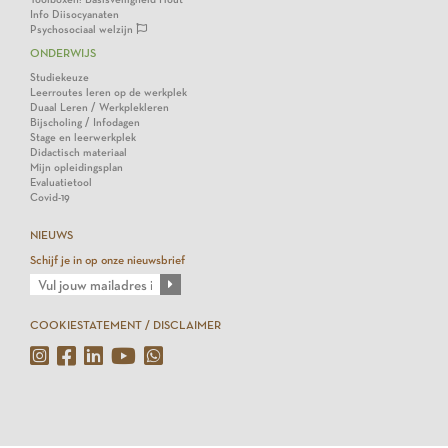
Info Diisocyanaten
Psychosociaal welzijn
ONDERWIJS
Studiekeuze
Leerroutes leren op de werkplek
Duaal Leren / Werkplekleren
Bijscholing / Infodagen
Stage en leerwerkplek
Didactisch materiaal
Mijn opleidingsplan
Evaluatietool
Covid-19
NIEUWS
Schijf je in op onze nieuwsbrief
COOKIESTATEMENT / DISCLAIMER