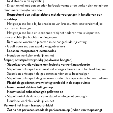
- Kijkt steeds in de rijrichting
- Draait enkel met een geladen heftruck wanneer de vorken zich op minder
dan 1 meter hoogte bevinden
-
Respecteert een veilige afstand met de voorganger in functie van een
noodstop
- Matigt zijn snelheid bij het naderen van kruispunten, onoverzichtelijke
bochten en ingangen
- Matigt zijn snelheid en claxonneert bij het naderen van kruispunten,
onoverzichtelijke bochten en ingangen
- Rijdt op de voorziene plaatsen in de aangeduide rijrichting
- Geeft voorrang aan zwakke weggebruikers
-
Leest en interpreteert locatiecodes
- Houdt de werkplek ordelijk en net
Stapelt, ontstapelt zorgvuldig
(
op diverse hoogten
)
-
Stapelt zorgvuldig volgens een logische verwerkingsvolgorde
- Stapelt en ontstapelt maximaal wat voorgeschreven is in het laaddiagram
- Stapelt en ontstapelt de goederen zonder ze te beschadigen
- Stapelt en ontstapelt de goederen zonder de stapelruimte te beschadigen
-
Plaatst de goederen evenwichtig verdeeld in de stapelruimte
-
Neemt enkel stabiele ladingen op
-
Neemt enkel onbeschadigde palletten op
- Stapelt enkel als de voorziene stapelruimte groot genoeg is
- Houdt de werkplek ordelijk en net
Parkeert het intern transportmiddel
-
Zet na het parkeren steeds de parkeerrem op (indien van toepassing)