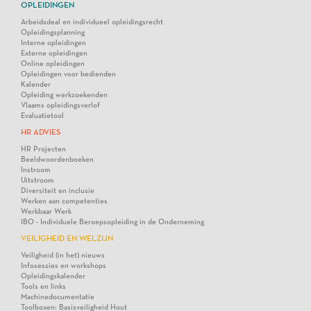
OPLEIDINGEN
Arbeidsdeal en individueel opleidingsrecht
Opleidingsplanning
Interne opleidingen
Externe opleidingen
Online opleidingen
Opleidingen voor bedienden
Kalender
Opleiding werkzoekenden
Vlaams opleidingsverlof
Evaluatietool
HR ADVIES
HR Projecten
Beeldwoordenboeken
Instroom
Uitstroom
Diversiteit en inclusie
Werken aan competenties
Werkbaar Werk
IBO - Individuele Beroepsopleiding in de Onderneming
VEILIGHEID EN WELZIJN
Veiligheid (in het) nieuws
Infosessies en workshops
Opleidingskalender
Tools en links
Machinedocumentatie
Toolboxen: Basisveiligheid Hout