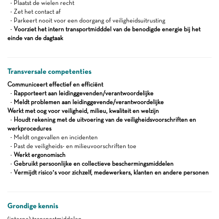
- Plaatst de wielen recht
- Zet het contact af
- Parkeert nooit voor een doorgang of veiligheidsuitrusting
-
Voorziet het intern transportmidddel van de benodigde energie bij het
einde van de dagtaak
Transversale competenties
Communiceert effectief en efficiënt
-
Rapporteert aan leidinggevenden/verantwoordelijke
-
Meldt problemen aan leidinggevende/verantwoordelijke
Werkt met oog voor veiligheid, milieu, kwaliteit en welzijn
-
Houdt rekening met de uitvoering van de veiligheidsvoorschriften en
werkprocedures
- Meldt ongevallen en incidenten
- Past de veiligheids- en milieuvoorschriften toe
-
Werkt ergonomisch
-
Gebruikt persoonlijke en collectieve beschermingsmiddelen
-
Vermijdt risico’s voor zichzelf, medewerkers, klanten en andere personen
Grondige kennis
(interne) transportmiddelen