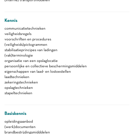
Kennis
communicatietechnieken
veiligheidsregels
voorschriften en procedures
(veiligheids)pictogrammen
stabilisatieprincipes van ladingen
(vak)terminologie
organisatie van een opslaglocatie
persoonlijke en collectieve beschermingsmiddelen
eigenschappen van laad- en lostoestellen
laadtechnieken
zekeringstechnieken
opslagtechnieken
stapeltechnieken
Basiskennis
opleidingsaanbod
(werk)documenten
brandbestrijdingsmidddelen