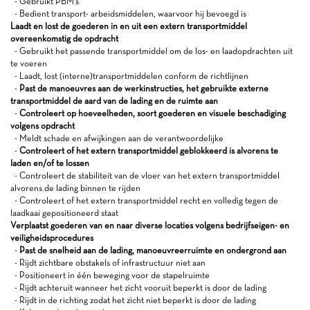
- Gebruikt PBM's
- Bedient transport- arbeidsmiddelen, waarvoor hij bevoegd is
Laadt en lost de goederen in en uit een extern transportmiddel
overeenkomstig de opdracht
- Gebruikt het passende transportmiddel om de los- en laadopdrachten uit
te voeren
- Laadt, lost (interne)transportmiddelen conform de richtlijnen
-
Past de manoeuvres aan de werkinstructies, het gebruikte externe
transportmiddel de aard van de lading en de ruimte aan
-
Controleert op hoeveelheden, soort goederen en visuele beschadiging
volgens opdracht
- Meldt schade en afwijkingen aan de verantwoordelijke
-
Controleert of het extern transportmiddel geblokkeerd is alvorens te
laden en/of te lossen
- Controleert de stabiliteit van de vloer van het extern transportmiddel
alvorens de lading binnen te rijden
- Controleert of het extern transportmiddel recht en volledig tegen de
laadkaai gepositioneerd staat
Verplaatst goederen van en naar diverse locaties volgens bedrijfseigen- en
veiligheidsprocedures
-
Past de snelheid aan de lading, manoeuvreerruimte en ondergrond aan
- Rijdt zichtbare obstakels of infrastructuur niet aan
- Positioneert in één beweging voor de stapelruimte
- Rijdt achteruit wanneer het zicht vooruit beperkt is door de lading
- Rijdt in de richting zodat het zicht niet beperkt is door de lading