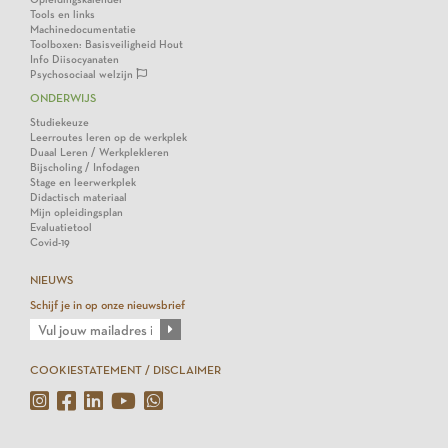
Tools en links
Machinedocumentatie
Toolboxen: Basisveiligheid Hout
Info Diisocyanaten
Psychosociaal welzijn
ONDERWIJS
Studiekeuze
Leerroutes leren op de werkplek
Duaal Leren / Werkplekleren
Bijscholing / Infodagen
Stage en leerwerkplek
Didactisch materiaal
Mijn opleidingsplan
Evaluatietool
Covid-19
NIEUWS
Schijf je in op onze nieuwsbrief
COOKIESTATEMENT / DISCLAIMER