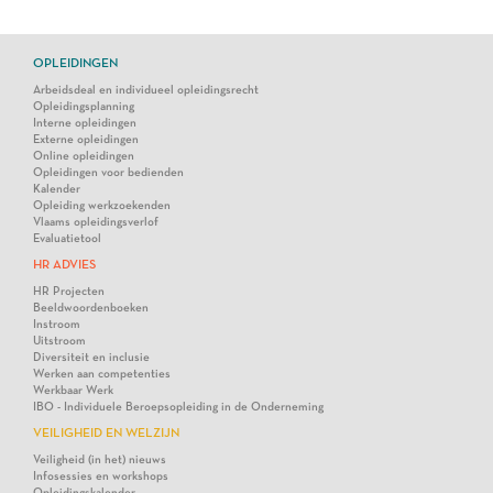
OPLEIDINGEN
Arbeidsdeal en individueel opleidingsrecht
Opleidingsplanning
Interne opleidingen
Externe opleidingen
Online opleidingen
Opleidingen voor bedienden
Kalender
Opleiding werkzoekenden
Vlaams opleidingsverlof
Evaluatietool
HR ADVIES
HR Projecten
Beeldwoordenboeken
Instroom
Uitstroom
Diversiteit en inclusie
Werken aan competenties
Werkbaar Werk
IBO - Individuele Beroepsopleiding in de Onderneming
VEILIGHEID EN WELZIJN
Veiligheid (in het) nieuws
Infosessies en workshops
Opleidingskalender