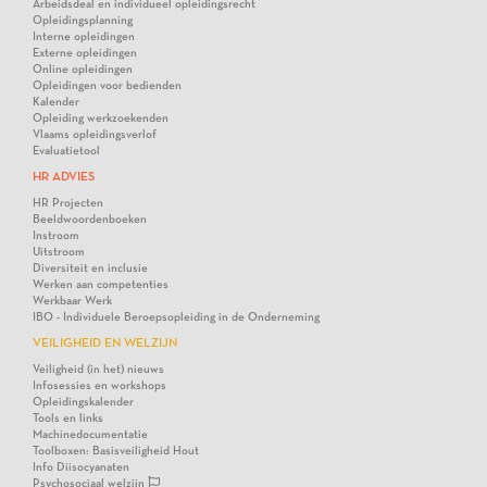
Arbeidsdeal en individueel opleidingsrecht
Opleidingsplanning
Interne opleidingen
Externe opleidingen
Online opleidingen
Opleidingen voor bedienden
Kalender
Opleiding werkzoekenden
Vlaams opleidingsverlof
Evaluatietool
HR ADVIES
HR Projecten
Beeldwoordenboeken
Instroom
Uitstroom
Diversiteit en inclusie
Werken aan competenties
Werkbaar Werk
IBO - Individuele Beroepsopleiding in de Onderneming
VEILIGHEID EN WELZIJN
Veiligheid (in het) nieuws
Infosessies en workshops
Opleidingskalender
Tools en links
Machinedocumentatie
Toolboxen: Basisveiligheid Hout
Info Diisocyanaten
Psychosociaal welzijn