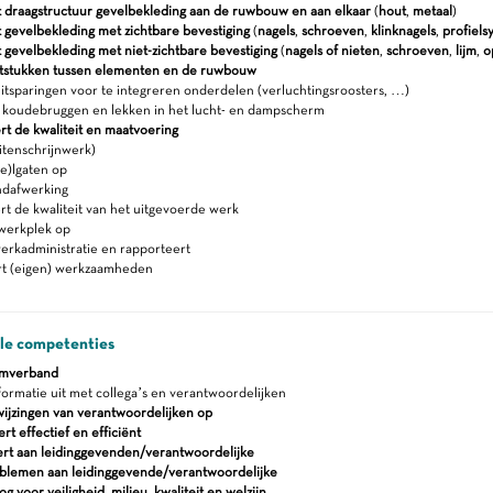
t draagstructuur gevelbekleding aan de ruwbouw en aan elkaar
(
hout
,
metaal
)
t gevelbekleding met zichtbare bevestiging
(
nagels
,
schroeven
,
klinknagels
,
profiels
 gevelbekleding met niet-zichtbare bevestiging
(
nagels of nieten
,
schroeven
,
lijm
,
o
itstukken tussen elementen en de ruwbouw
itsparingen voor te integreren onderdelen (verluchtingsroosters, …)
koudebruggen en lekken in het lucht- en dampscherm
rt de kwaliteit en maatvoering
itenschrijnwerk)
e)lgaten op
ndafwerking
t de kwaliteit van het uitgevoerde werk
werkplek op
erkadministratie en rapporteert
rt (eigen) werkzaamheden
ale competenties
amverband
formatie uit met collega’s en verantwoordelijken
wijzingen van verantwoordelijken op
 effectief en efficiënt
rt aan leidinggevenden/verantwoordelijke
blemen aan leidinggevende/verantwoordelijke
 voor veiligheid, milieu, kwaliteit en welzijn