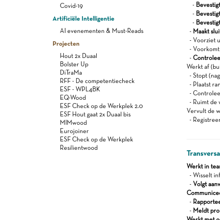
-
Bevestig
Covid-19
-
Bevestig
Artificiële Intelligentie
-
Bevestigt
AI evenementen & Must-Reads
-
Maakt slu
- Voorziet u
Projecten
- Voorkomt 
Hout 2x Duaal
-
Controlee
Bolster Up
Werkt af (bu
DiTraMa
- Stopt (nag
RFF - De competentiecheck
- Plaatst ra
ESF - WPL4BK
- Controleer
EQ-Wood
- Ruimt de 
ESF Check op de Werkplek 2.0
Vervult de w
ESF Hout gaat 2x Duaal bis
- Registree
MIMwood
Eurojoiner
ESF Check op de Werkplek
Resilientwood
Transvers
Werkt in te
- Wisselt in
-
Volgt aan
Communiceert
-
Rapportee
-
Meldt pro
Werkt met oog