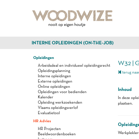
INTERNE OPLEIDINGEN (ON-THE-JOB)
Opleidingen
W32 | 
Arbeidsdeal en individueel opleidingsrecht
Opleidingsplanning
terug naar
Interne opleidingen
Externe opleidingen
Online opleidingen
Inhoud
Opleidingen voor bedienden
Kalender
In deze ople
Opleiding werkzoekenden
plaatsen.
Vlaams opleidingsverlof
Evaluatietool
HR Advies
Opleiding
HR Projecten
Werkplekle
Beeldwoordenboeken