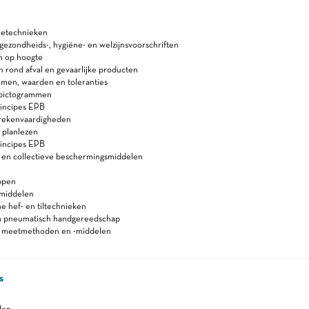
etechnieken
, gezondheids-, hygiëne- en welzijnsvoorschriften
n op hoogte
n rond afval en gevaarlijke producten
rmen, waarden en toleranties
s)pictogrammen
incipes EPB
 rekenvaardigheden
 planlezen
incipes EPB
e en collectieve beschermingsmiddelen
ppen
smiddelen
 hef- en tiltechnieken
en pneumatisch handgereedschap
n meetmethoden en -middelen
s
len