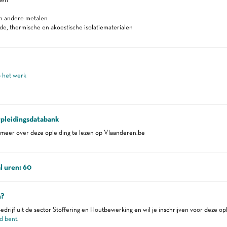
n andere metalen
, thermische en akoestische isolatiematerialen
p het werk
pleidingsdatabank
eer over deze opleiding te lezen op Vlaanderen.be
l uren: 60
n?
edrijf uit de sector Stoffering en Houtbewerking en wil je inschrijven voor deze op
d bent
.