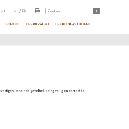
act
NL
/
FR
SCHOOL
LEERKRACHT
LEERLING/STUDENT
estigen, teneinde gevelbekleding veilig en correct te