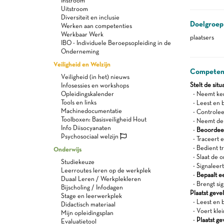
Instroom
Uitstroom
Diversiteit en inclusie
Doelgroep
Werken aan competenties
Werkbaar Werk
plaatsers
IBO - Individuele Beroepsopleiding in de
Onderneming
Veiligheid en Welzijn
Competen
Veiligheid (in het) nieuws
Stelt de sit
Infosessies en workshops
Opleidingskalender
- Neemt ken
Tools en links
- Leest en b
Machinedocumentatie
- Controleer
Toolboxen: Basisveiligheid Hout
- Neemt de 
Info Diisocyanaten
-
Beoordeel
Psychosociaal welzijn
- Traceert 
- Bedient tr
Onderwijs
- Slaat de o
Studiekeuze
- Signaleer
Leerroutes leren op de werkplek
-
Bepaalt e
Duaal Leren / Werkplekleren
- Brengt sig
Bijscholing / Infodagen
Plaatst geve
Stage en leerwerkplek
- Leest en b
Didactisch materiaal
- Voert klei
Mijn opleidingsplan
-
Plaatst ge
Evaluatietool