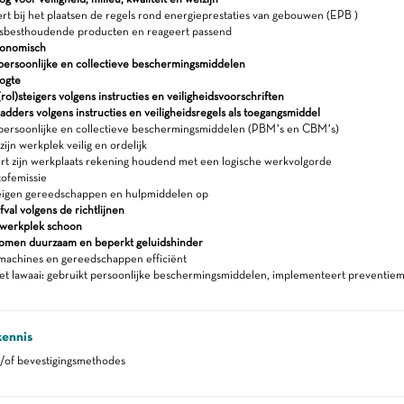
t bij het plaatsen de regels rond energieprestaties van gebouwen (EPB )
sbesthoudende producten en reageert passend
gonomisch
persoonlijke en collectieve beschermingsmiddelen
ogte
rol)steigers volgens instructies en veiligheidsvoorschriften
adders volgens instructies en veiligheidsregels als toegangsmiddel
persoonlijke en collectieve beschermingsmiddelen (PBM’s en CBM’s)
ijn werkplek veilig en ordelijk
rt zijn werkplaats rekening houdend met een logische werkvolgorde
tofemissie
eigen gereedschappen en hulpmiddelen op
fval volgens de richtlijnen
werkplek schoon
romen duurzaam en beperkt geluidshinder
machines en gereedschappen efficiënt
et lawaai: gebruikt persoonlijke beschermingsmiddelen, implementeert preventie
kennis
n/of bevestigingsmethodes