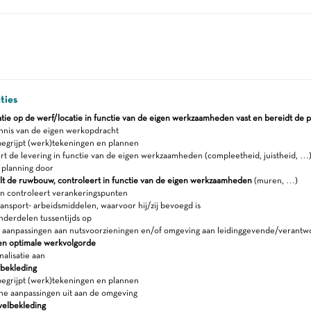
ties
uatie op de werf/locatie in functie van de eigen werkzaamheden vast en bereidt de p
nis van de eigen werkopdracht
egrijpt (werk)tekeningen en plannen
t de levering in functie van de eigen werkzaamheden (compleetheid, juistheid, …
planning door
t de ruwbouw, controleert in functie van de eigen werkzaamheden
(muren, …)
en controleert verankeringspunten
ansport- arbeidsmiddelen, waarvoor hij/zij bevoegd is
nderdelen tussentijds op
t aanpassingen aan nutsvoorzieningen en/of omgeving aan leidinggevende/verantwo
en optimale werkvolgorde
nalisatie aan
lbekleding
egrijpt (werk)tekeningen en plannen
ne aanpassingen uit aan de omgeving
velbekleding