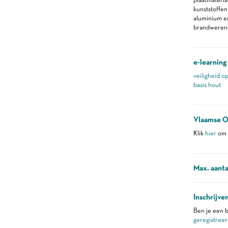
kunststoffen
aluminium e
brandwerende
e-learning
veiligheid o
basis hout
Vlaamse O
Klik
hier
om m
Max. aanta
Inschrijve
Ben je een b
geregistreer