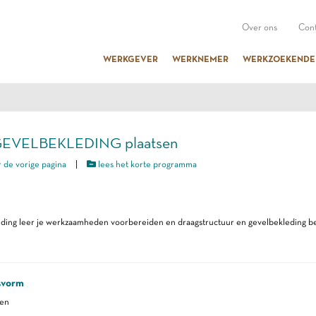
Over ons
Cont
WERKGEVER
WERKNEMER
WERKZOEKENDE
GEVELBEKLEDING plaatsen
 de vorige pagina
|
lees het korte programma
iding leer je werkzaamheden voorbereiden en draagstructuur en gevelbekleding bev
svorm
ren