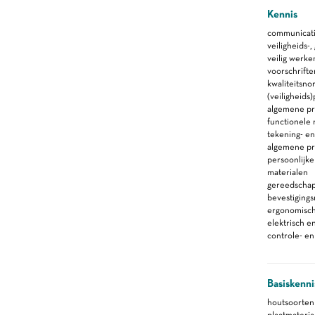
Kennis
communicati
veiligheids-
veilig werke
voorschrifte
kwaliteitsno
(veiligheid
algemene pr
functionele
tekening- en
algemene pr
persoonlijk
materialen
gereedscha
bevestiging
ergonomische
elektrisch 
controle- e
Basiskenni
houtsoorten
plaatmateria