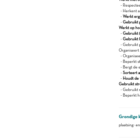
- Respecteer
- Herkent a
-
Werkt er
-
Gebruikt 
Werkt op ho
-
Gebruikt (
-
Gebruikt l
- Gebruikt 
Organiseert z
- Organisee
- Beperkt s
- Bergt de 
-
Sorteert a
-
Houdt de 
Gebruikt st
- Gebruikt 
- Beperkt h
Grondige 
plaatsing- e