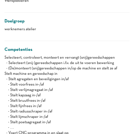
Werkplekleren
Doelgroep
werknemers atelier
Competenties
Selecteert, controleert, monteert en vervangt (snij)gereedschappen
- Selecteert (snij-)gereedschappen i.f.v. de uit te voeren bewerking
- (De)monteert (snij)gereedschappen in/op de machine en stelt ze af
Stelt machine en gereedschap in
- Stelt agregaten en beveiligingen in/af
- Stelt voorfrees in-/af
- Stelt verlijmagregaat in-/af
- Stelt kapzaag in-/af
- Stelt bruutfrees in-/af
- Stelt fijnfrees in-/af
- Stelt radiusschraper in-/af
- Stelt lijmschraper in-/af
- Stelt poetsagregaat in-/af
- …
- Voert CNC-programma in en slaat op