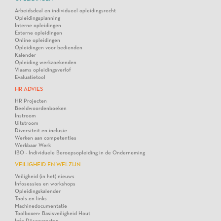
Arbeidsdeal en individueel opleidingsrecht
Opleidingsplanning
Interne opleidingen
Externe opleidingen
Online opleidingen
Opleidingen voor bedienden
Kalender
Opleiding werkzoekenden
Vlaams opleidingsverlof
Evaluatietool
HR ADVIES
HR Projecten
Beeldwoordenboeken
Instroom
Uitstroom
Diversiteit en inclusie
Werken aan competenties
Werkbaar Werk
IBO - Individuele Beroepsopleiding in de Onderneming
VEILIGHEID EN WELZIJN
Veiligheid (in het) nieuws
Infosessies en workshops
Opleidingskalender
Tools en links
Machinedocumentatie
Toolboxen: Basisveiligheid Hout
Info Diisocyanaten