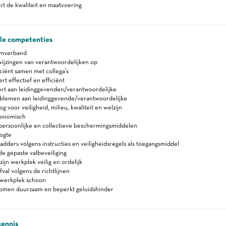
t de kwaliteit en maatvoering
ale competenties
amverband
ijzingen van verantwoordelijken op
ciënt samen met collega's
 effectief en efficiënt
rt aan leidinggevenden/verantwoordelijke
blemen aan leidinggevende/verantwoordelijke
 voor veiligheid, milieu, kwaliteit en welzijn
gonomisch
persoonlijke en collectieve beschermingsmiddelen
ogte
adders volgens instructies en veiligheidsregels als toegangsmiddel
e gepaste valbeveiliging
ijn werkplek veilig en ordelijk
fval volgens de richtlijnen
werkplek schoon
romen duurzaam en beperkt geluidshinder
kennis