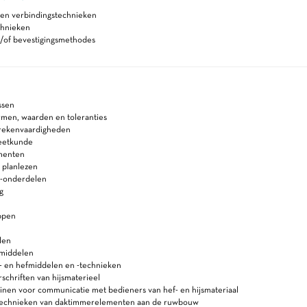
 en verbindingstechnieken
chnieken
n/of bevestigingsmethodes
ssen
rmen, waarden en toleranties
 rekenvaardigheden
eetkunde
menten
 planlezen
 -onderdelen
g
ppen
len
smiddelen
js- en hefmiddelen en -technieken
schriften van hijsmaterieel
inen voor communicatie met bedieners van hef- en hijsmateriaal
stechnieken van daktimmerelementen aan de ruwbouw