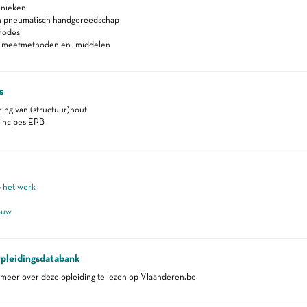
hnieken
en pneumatisch handgereedschap
hodes
n meetmethoden en -middelen
s
ring van (structuur)hout
incipes EPB
p het werk
ouw
pleidingsdatabank
eer over deze opleiding te lezen op Vlaanderen.be