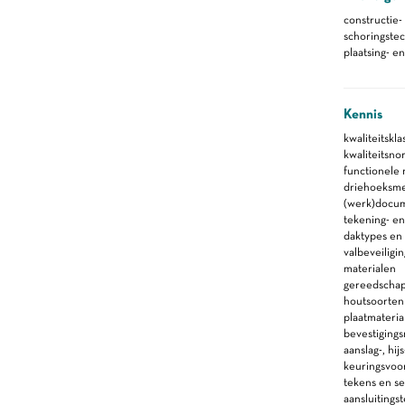
constructie-
schoringste
plaatsing- e
Kennis
kwaliteitskla
kwaliteitsno
functionele
driehoeksm
(werk)docu
tekening- en
daktypes en
valbeveiligin
materialen
gereedscha
houtsoorten
plaatmateria
bevestiging
aanslag-, hi
keuringsvoor
tekens en se
aansluiting