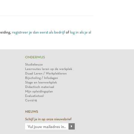
leiding,
registreer je dan eerst als bedrijf
of
log in als je al
ONDERWIJS
Studiekeuze
Leerroutes leren op de werkplek
Duaal Leren / Werkplekleren
Bijscholing / Infodagen
Stage en leerwerkplek
Didactisch materiaal
Mijn opleidingsplan
Evaluatietool
Covid-19
NIEUWS
Schijf je in op onze nieuwsbrief