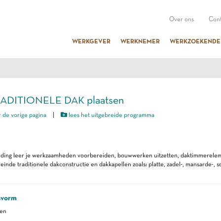
Over ons
Cont
WERKGEVER
WERKNEMER
WERKZOEKENDE
TRADITIONELE DAK plaatsen
 de vorige pagina
|
lees het uitgebreide programma
eiding leer je werkzaamheden voorbereiden, bouwwerken uitzetten, daktimmerelem
einde traditionele dakconstructie en dakkapellen zoals: platte, zadel-, mansarde-, sc
svorm
ren