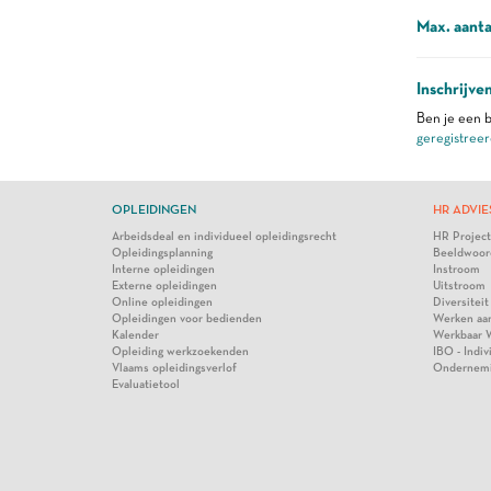
Max. aanta
Inschrijve
Ben je een b
geregistreer
OPLEIDINGEN
HR ADVIE
Arbeidsdeal en individueel opleidingsrecht
HR Projec
Opleidingsplanning
Beeldwoor
Interne opleidingen
Instroom
Externe opleidingen
Uitstroom
Online opleidingen
Diversiteit
Opleidingen voor bedienden
Werken aa
Kalender
Werkbaar 
Opleiding werkzoekenden
IBO - Indi
Vlaams opleidingsverlof
Ondernem
Evaluatietool