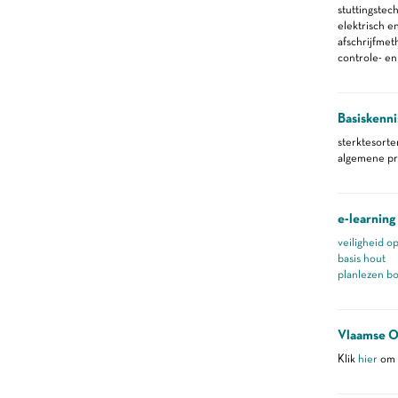
stuttingstec
elektrisch 
afschrijfmet
controle- e
Basiskenni
sterktesorte
algemene pr
e-learning
veiligheid o
basis hout
planlezen b
Vlaamse O
Klik
hier
om m