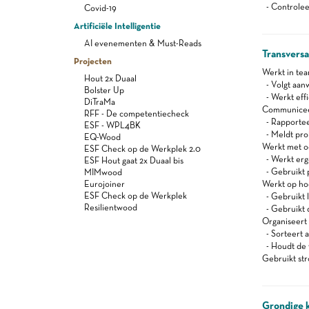
- Controleer
Covid-19
Artificiële Intelligentie
AI evenementen & Must-Reads
Transvers
Projecten
Werkt in te
Hout 2x Duaal
- Volgt aanw
Bolster Up
- Werkt effi
DiTraMa
Communiceert
RFF - De competentiecheck
- Rapportee
ESF - WPL4BK
- Meldt pro
EQ-Wood
Werkt met oog
ESF Check op de Werkplek 2.0
- Werkt er
ESF Hout gaat 2x Duaal bis
- Gebruikt 
MIMwood
Eurojoiner
Werkt op ho
ESF Check op de Werkplek
- Gebruikt l
Resilientwood
- Gebruikt d
Organiseert z
- Sorteert a
- Houdt de 
Gebruikt st
Grondige 