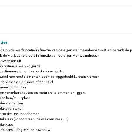
ties
uatie op de werf/locatie in functie van de eigen werkzaamheden vast en bereidt de p
 de werf, controleert in functie van de eigen werkzaamheden
uwwerken uit
en optimale werkvolgorde
 daktimmerelementen op de bouwplaats
isueel hoe houtelementen optimaal opgedeeld kunnen worden
derdelen op de juiste afmeting af
timmerelementen
en verankert houten en metalen kolommen en liggers
ngbalken/muurplaat
 dakelementen
dakoversteken
tructies met noodbomen
akels in (schoorsteen, dakvlakvensters, …)
dakkapel
 de aansluiting met de ruwbouw