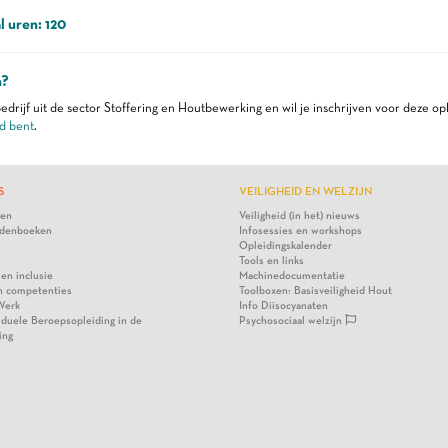
l uren: 120
n?
edrijf uit de sector Stoffering en Houtbewerking en wil je inschrijven voor deze op
d bent
.
S
VEILIGHEID EN WELZIJN
ten
Veiligheid (in het) nieuws
denboeken
Infosessies en workshops
Opleidingskalender
Tools en links
 en inclusie
Machinedocumentatie
n competenties
Toolboxen: Basisveiligheid Hout
Werk
Info Diisocyanaten
viduele Beroepsopleiding in de
Psychosociaal welzijn
ing