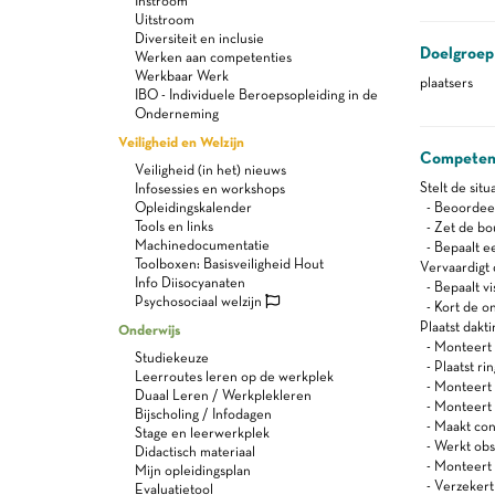
Instroom
Uitstroom
Diversiteit en inclusie
Doelgroep
Werken aan competenties
Werkbaar Werk
plaatsers
IBO - Individuele Beroepsopleiding in de
Onderneming
Veiligheid en Welzijn
Competen
Veiligheid (in het) nieuws
Stelt de sit
Infosessies en workshops
Opleidingskalender
- Beoordeelt
Tools en links
- Zet de bo
Machinedocumentatie
- Bepaalt e
Toolboxen: Basisveiligheid Hout
Vervaardigt
Info Diisocyanaten
- Bepaalt v
Psychosociaal welzijn
- Kort de on
Plaatst dak
Onderwijs
- Monteert 
Studiekeuze
- Plaatst ri
Leerroutes leren op de werkplek
- Monteert
Duaal Leren / Werkplekleren
- Monteert 
Bijscholing / Infodagen
- Maakt con
Stage en leerwerkplek
- Werkt obst
Didactisch materiaal
- Monteert 
Mijn opleidingsplan
- Verzekert
Evaluatietool