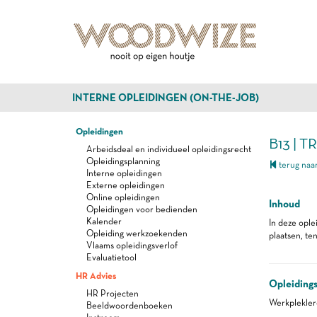
INTERNE OPLEIDINGEN (ON-THE-JOB)
Opleidingen
B13 | 
Arbeidsdeal en individueel opleidingsrecht
Opleidingsplanning
terug naar
Interne opleidingen
Externe opleidingen
Online opleidingen
Inhoud
Opleidingen voor bedienden
Kalender
In deze opl
Opleiding werkzoekenden
plaatsen, ten
Vlaams opleidingsverlof
Evaluatietool
HR Advies
Opleiding
HR Projecten
Werkplekle
Beeldwoordenboeken