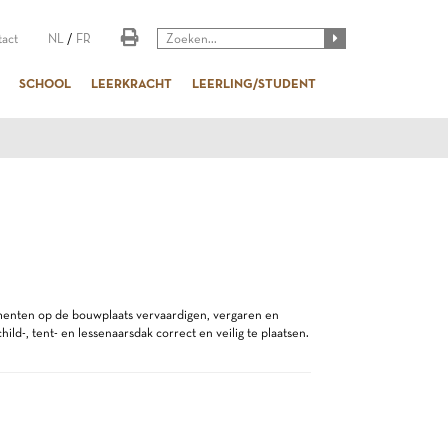
act
NL
/
FR
SCHOOL
LEERKRACHT
LEERLING/STUDENT
enten op de bouwplaats vervaardigen, vergaren en
hild-, tent- en lessenaarsdak correct en veilig te plaatsen.