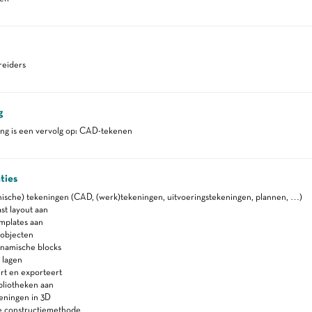
eiders
g
ing is een vervolg op: CAD-tekenen
ties
ische) tekeningen (CAD, (werk)tekeningen, uitvoeringstekeningen, plannen, …)
t layout aan
plates aan
objecten
namische blocks
 lagen
t en exporteert
liotheken aan
eningen in 3D
e constructiemethode