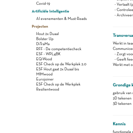
Covid-19
- Vertaalt (
- Controleer
Artificiële Intelligentie
- Archiveer
AI evenementen & Must-Reads
Projecten
Hout 2x Duaal
Transvers
Bolster Up
Werkt in te
DiTraMa
Communiceert
RFF - De competentiecheck
ESF - WPL4BK
- Zorgt voor
EQ-Wood
- Geeft feed
ESF Check op de Werkplek 2.0
Werkt met oo
ESF Hout gaat 2x Duaal bis
MIMwood
Eurojoiner
ESF Check op de Werkplek
Grondige 
Resilientwood
gebruik van
2D tekenen
3D tekenen
Kennis
functionele