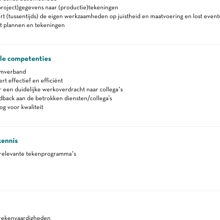
project)gegevens naar (productie)tekeningen
t (tussentijds) de eigen werkzaamheden op juistheid en maatvoering en lost even
t plannen en tekeningen
ale competenties
amverband
 effectief en efficiënt
 een duidelijke werkoverdracht naar collega’s
back aan de betrokken diensten/collega's
g voor kwaliteit
kennis
 relevante tekenprogramma’s
 rekenvaardigheden