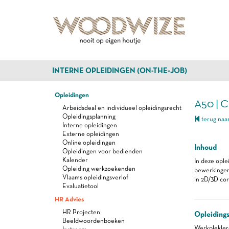
INTERNE OPLEIDINGEN (ON-THE-JOB)
Opleidingen
A50 | C
Arbeidsdeal en individueel opleidingsrecht
Opleidingsplanning
terug naar
Interne opleidingen
Externe opleidingen
Online opleidingen
Inhoud
Opleidingen voor bedienden
Kalender
In deze ople
Opleiding werkzoekenden
bewerkingen 
Vlaams opleidingsverlof
in 2D/3D cor
Evaluatietool
HR Advies
HR Projecten
Opleiding
Beeldwoordenboeken
Werkplekle