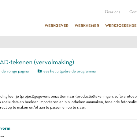
Over ons
Cont
WERKGEVER
WERKNEMER
WERKZOEKENDE
AD-tekenen (vervolmaking)
 de vorige pagina
|
lees het uitgebreide programma
iding leer je (project)gegevens omzetten naar (productie)tekeningen, softwareto
zoals: data en beelden importeren en bibliotheken aanmaken, teneinde fotorealis
rect op te maken en/of aan te passen en op te slaan.
svorm
ren