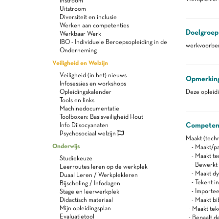
Instroom
Uitstroom
Diversiteit en inclusie
Werken aan competenties
Doelgroep
Werkbaar Werk
IBO - Individuele Beroepsopleiding in de
werkvoorber
Onderneming
Veiligheid en Welzijn
Veiligheid (in het) nieuws
Opmerkin
Infosessies en workshops
Opleidingskalender
Deze opleid
Tools en links
Machinedocumentatie
Toolboxen: Basisveiligheid Hout
Competen
Info Diisocyanaten
Psychosociaal welzijn
Maakt (techn
Onderwijs
- Maakt/pas
- Maakt tem
Studiekeuze
- Bewerkt 
Leerroutes leren op de werkplek
- Maakt dy
Duaal Leren / Werkplekleren
- Tekent in
Bijscholing / Infodagen
- Importeer
Stage en leerwerkplek
Didactisch materiaal
- Maakt bib
Mijn opleidingsplan
- Maakt tek
Evaluatietool
- Bepaalt d