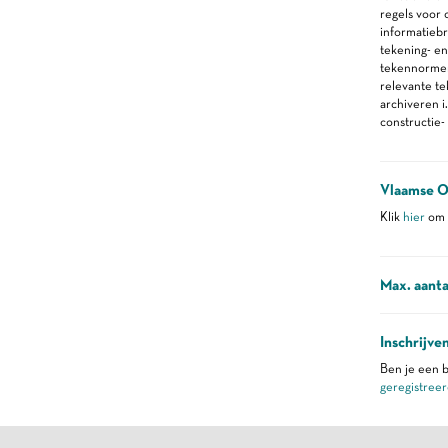
regels voor
informatieb
tekening- en
tekennorme
relevante t
archiveren i
constructie-
Vlaamse O
Klik
hier
om m
Max. aanta
Inschrijve
Ben je een b
geregistreer