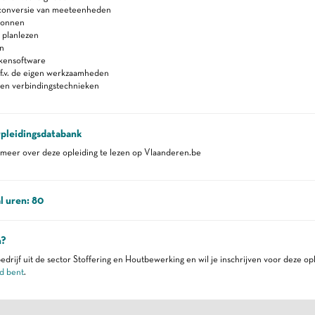
 conversie van meeteenheden
ronnen
 planlezen
n
ekensoftware
.f.v. de eigen werkzaamheden
 en verbindingstechnieken
pleidingsdatabank
eer over deze opleiding te lezen op Vlaanderen.be
l uren: 80
n?
edrijf uit de sector Stoffering en Houtbewerking en wil je inschrijven voor deze op
d bent
.