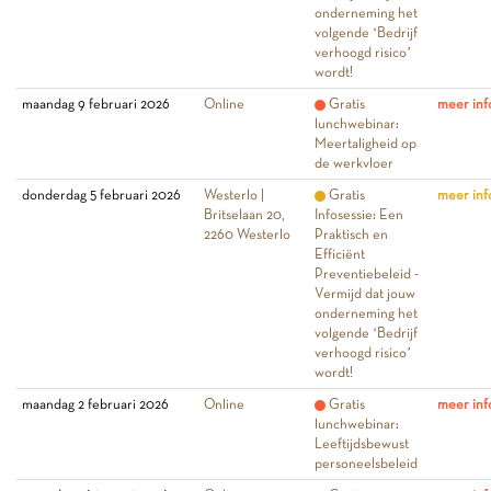
onderneming het
volgende ‘Bedrijf
verhoogd risico’
wordt!
maandag 9 februari 2026
Online
Gratis
meer inf
lunchwebinar:
Meertaligheid op
de werkvloer
donderdag 5 februari 2026
Westerlo |
Gratis
meer inf
Britselaan 20,
Infosessie: Een
2260 Westerlo
Praktisch en
Efficiënt
Preventiebeleid -
Vermijd dat jouw
onderneming het
volgende ‘Bedrijf
verhoogd risico’
wordt!
maandag 2 februari 2026
Online
Gratis
meer inf
lunchwebinar:
Leeftijdsbewust
personeelsbeleid