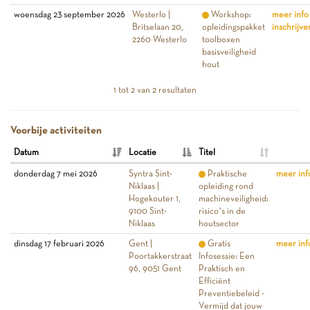
woensdag 23 september 2026
Westerlo |
Workshop:
meer info
Britselaan 20,
opleidingspakket
inschrijve
2260 Westerlo
toolboxen
basisveiligheid
hout
1 tot 2 van 2 resultaten
Voorbije activiteiten
Datum
Locatie
Titel
donderdag 7 mei 2026
Syntra Sint-
Praktische
meer inf
Niklaas |
opleiding rond
Hogekouter 1,
machineveiligheid:
9100 Sint-
risico’s in de
Niklaas
houtsector
dinsdag 17 februari 2026
Gent |
Gratis
meer inf
Poortakkerstraat
Infosessie: Een
96, 9051 Gent
Praktisch en
Efficiënt
Preventiebeleid -
Vermijd dat jouw