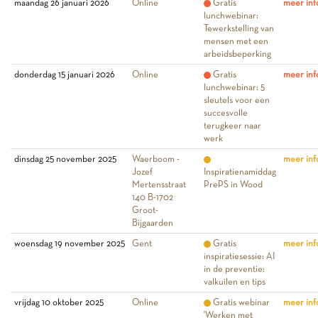
maandag 26 januari 2026
Online
Gratis
meer inf
lunchwebinar:
Tewerkstelling van
mensen met een
arbeidsbeperking
donderdag 15 januari 2026
Online
Gratis
meer inf
lunchwebinar: 5
sleutels voor een
succesvolle
terugkeer naar
werk
dinsdag 25 november 2025
Waerboom -
meer inf
Jozef
Inspiratienamiddag
Mertensstraat
PrePS in Wood
140 B-1702
Groot-
Bijgaarden
woensdag 19 november 2025
Gent
Gratis
meer inf
inspiratiesessie: AI
in de preventie:
valkuilen en tips
vrijdag 10 oktober 2025
Online
Gratis webinar
meer inf
'Werken met