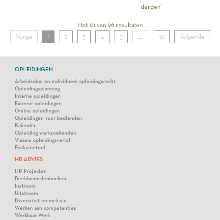
derden'
1 tot 10 van 96 resultaten
Vorige
1
2
3
4
5
…
10
Volgende
OPLEIDINGEN
Arbeidsdeal en individueel opleidingsrecht
Opleidingsplanning
Interne opleidingen
Externe opleidingen
Online opleidingen
Opleidingen voor bedienden
Kalender
Opleiding werkzoekenden
Vlaams opleidingsverlof
Evaluatietool
HR ADVIES
HR Projecten
Beeldwoordenboeken
Instroom
Uitstroom
Diversiteit en inclusie
Werken aan competenties
Werkbaar Werk