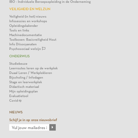
IBO - Individuele Beroepsopleiding in de Onderneming
VEILIGHEID EN WELZIJN
Veiligheid (in het) nieuws
Infosessies en workshops
Opleidingskalender
Tools en links
Machinedocumentatie
Toolboxen: Basisveiligheid Hout
Info Diisocyanaten
Psychosociaal welzijn
ONDERWIJS
Studiekeuze
Leerroutes leren op de werkplek
Duaal Leren / Werkplekleren
Bijscholing / Infodagen
Stage en leerwerkplek
Didactisch materiaal
Mijn opleidingsplan
Evaluatietool
Covid-19
NIEUWS
Schijf je in op onze nieuwsbrief