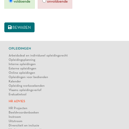
voldoende
onvoldoende
BEWAREN
OPLEIDINGEN
Arbeidsdeal en individueel opleidingsrecht
Opleidingsplanning
Interne opleidingen
Externe opleidingen
Online opleidingen
Opleidingen voor bedienden
Kalender
Opleiding werkzoekenden
Vlaams opleidingsverlof
Evaluatietool
HR ADVIES
HR Projecten
Beeldwoordenboeken
Instroom
Uitstroom
Diversiteit en inclusie