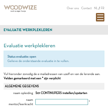
Over ons
Contact
NL
/
FR
EVALUATIE WERKPLEKLEREN
Evaluatie werkplekleren
Status evaluatie: open
Gelieve de onderstaande evaluatie in te vullen.
Vul hieronder zonodig de e-mailadressen van uzelf en van de lerende aan.
Velden gemarkeerd met een * zijn verplicht
ALGEMENE GEGEVENS
naam opleiding
S01 CONTINUPERS instellen/opstarten
naam
*
mentor/leerkracht