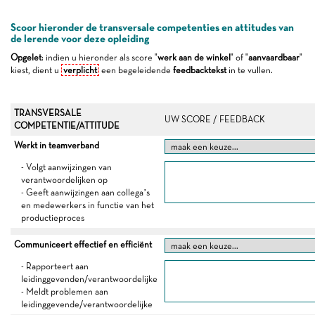
Scoor hieronder de transversale competenties en attitudes van
de lerende voor deze opleiding
Opgelet
: indien u hieronder als score "
werk aan de winkel
" of "
aanvaardbaar
"
kiest, dient u
verplicht
een begeleidende
feedbacktekst
in te vullen.
TRANSVERSALE
UW SCORE / FEEDBACK
COMPETENTIE/ATTITUDE
Werkt in teamverband
- Volgt aanwijzingen van
verantwoordelijken op
- Geeft aanwijzingen aan collega’s
en medewerkers in functie van het
productieproces
Communiceert effectief en efficiënt
- Rapporteert aan
leidinggevenden/verantwoordelijke
- Meldt problemen aan
leidinggevende/verantwoordelijke