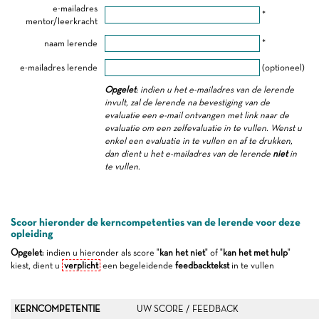
e-mailadres
*
mentor/leerkracht
naam lerende
*
e-mailadres lerende
(optioneel)
Opgelet
: indien u het e-mailadres van de lerende
invult, zal de lerende na bevestiging van de
evaluatie een e-mail ontvangen met link naar de
evaluatie om een zelfevaluatie in te vullen. Wenst u
enkel een evaluatie in te vullen en af te drukken,
dan dient u het e-mailadres van de lerende
niet
in
te vullen.
Scoor hieronder de kerncompetenties van de lerende voor deze
opleiding
Opgelet
: indien u hieronder als score "
kan het niet
" of "
kan het met hulp
"
kiest, dient u
verplicht
een begeleidende
feedbacktekst
in te vullen
KERNCOMPETENTIE
UW SCORE / FEEDBACK