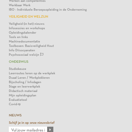
Werken aan competenties
Werkbaar Werk
IBO - Individuele Beroepsopleiding in de Onderneming
VEILIGHEID EN WELZIJN
Veiligheid (in het) nieuws
Infosessies en workshops
Opleidingskalender
Tools en links
Machinedocumentatie
Toolboxen: Basisveiligheid Hout
Info Diisocyanaten
Psychosociaal welzijn
ONDERWIJS
Studiekeuze
Leerroutes leren op de werkplek
Duaal Leren / Werkplekleren
Bijscholing / Infodagen
Stage en leerwerkplek
Didactisch materiaal
Mijn opleidingsplan
Evaluatietool
Covid-19
NIEUWS
Schijf je in op onze nieuwsbrief