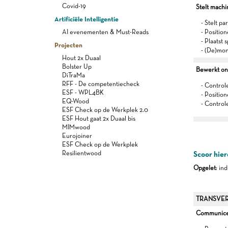
Covid-19
Stelt machi
Artificiële Intelligentie
- Stelt p
AI evenementen & Must-Reads
- Positio
- Plaatst
Projecten
- (De)mon
Hout 2x Duaal
Bolster Up
Bewerkt on
DiTraMa
RFF - De competentiecheck
- Control
ESF - WPL4BK
- Positio
EQ-Wood
- Control
ESF Check op de Werkplek 2.0
ESF Hout gaat 2x Duaal bis
MIMwood
Eurojoiner
ESF Check op de Werkplek
Resilientwood
Scoor hier
Opgelet
: in
TRANSVER
Communiceer