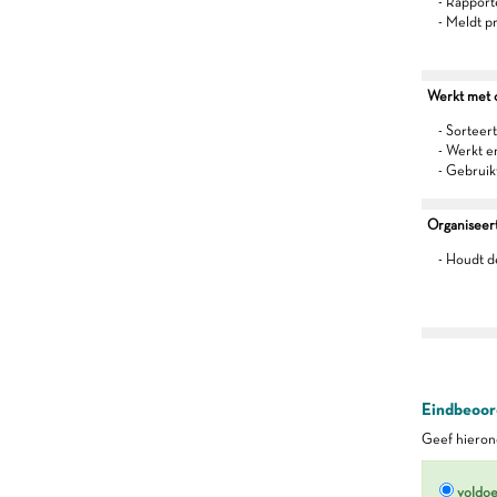
- Rapport
- Meldt p
Werkt met oo
- Sorteert
- Werkt 
- Gebruik
Organiseert 
- Houdt d
Eindbeoord
Geef hierond
voldo