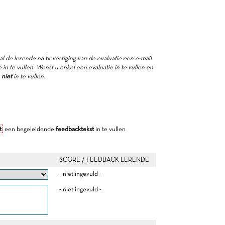
zal de lerende na bevestiging van de evaluatie een e-mail
in te vullen. Wenst u enkel een evaluatie in te vullen en
e
niet
in te vullen.
t
een begeleidende
feedbacktekst
in te vullen
SCORE / FEEDBACK LERENDE
- niet ingevuld -
- niet ingevuld -