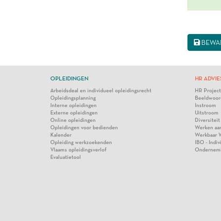
BEWA
OPLEIDINGEN
HR ADVIE
Arbeidsdeal en individueel opleidingsrecht
HR Projec
Opleidingsplanning
Beeldwoor
Interne opleidingen
Instroom
Externe opleidingen
Uitstroom
Online opleidingen
Diversiteit
Opleidingen voor bedienden
Werken aa
Kalender
Werkbaar 
Opleiding werkzoekenden
IBO - Indi
Vlaams opleidingsverlof
Ondernem
Evaluatietool