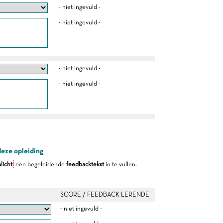
- niet ingevuld -
- niet ingevuld -
- niet ingevuld -
- niet ingevuld -
deze opleiding
licht
een begeleidende
feedbacktekst
in te vullen.
SCORE / FEEDBACK LERENDE
- niet ingevuld -