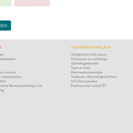
REN
S
VEILIGHEID EN WELZIJN
ten
Veiligheid (in het) nieuws
denboeken
Infosessies en workshops
Opleidingskalender
Tools en links
 en inclusie
Machinedocumentatie
n competenties
Toolboxen: Basisveiligheid Hout
Werk
Info Diisocyanaten
viduele Beroepsopleiding in de
Psychosociaal welzijn
ing