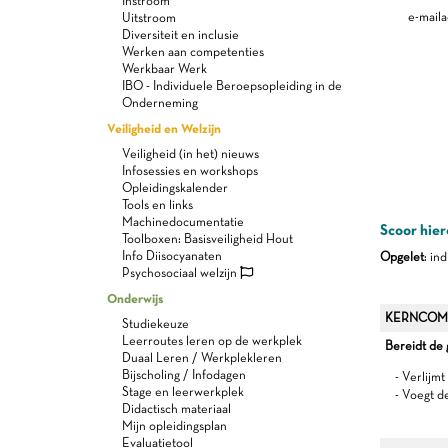
Instroom
e-maila
Uitstroom
Diversiteit en inclusie
Werken aan competenties
Werkbaar Werk
IBO - Individuele Beroepsopleiding in de
Onderneming
Veiligheid en Welzijn
Veiligheid (in het) nieuws
Infosessies en workshops
Opleidingskalender
Tools en links
Machinedocumentatie
Scoor hier
Toolboxen: Basisveiligheid Hout
Info Diisocyanaten
Opgelet
: in
Psychosociaal welzijn
Onderwijs
KERNCOM
Studiekeuze
Leerroutes leren op de werkplek
Bereidt de
Duaal Leren / Werkplekleren
Bijscholing / Infodagen
- Verlijm
Stage en leerwerkplek
- Voegt d
Didactisch materiaal
Mijn opleidingsplan
Evaluatietool