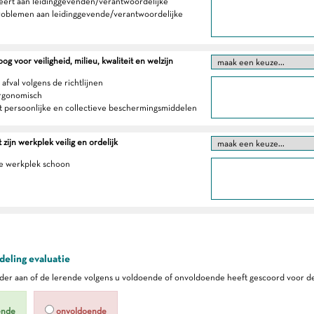
eert aan leidinggevenden/verantwoordelijke
roblemen aan leidinggevende/verantwoordelijke
g voor veiligheid, milieu, kwaliteit en welzijn
 afval volgens de richtlijnen
ergonomisch
t persoonlijke en collectieve beschermingsmiddelen
zijn werkplek veilig en ordelijk
e werkplek schoon
eling evaluatie
er aan of de lerende volgens u voldoende of onvoldoende heeft gescoord voor de
ende
onvoldoende