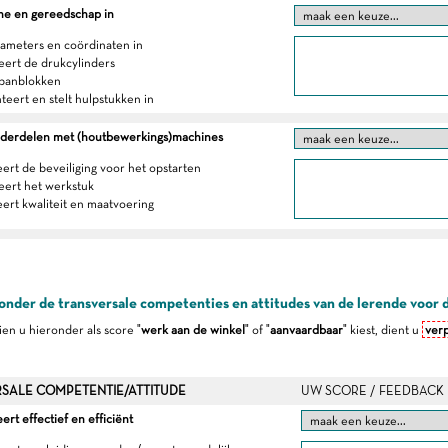
ne en gereedschap in
arameters en coördinaten in
neert de drukcylinders
 spanblokken
teert en stelt hulpstukken in
derdelen met (houtbewerkings)machines
eert de beveiliging voor het opstarten
neert het werkstuk
eert kwaliteit en maatvoering
onder de transversale competenties en attitudes van de lerende voor 
dien u hieronder als score "
werk aan de winkel
" of "
aanvaardbaar
" kiest, dient u
verp
SALE COMPETENTIE/ATTITUDE
UW SCORE / FEEDBACK
t effectief en efficiënt