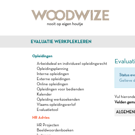
EVALUATIE WERKPLEKLEREN
Opleidingen
Evaluat
Arbeidsdeal en individueel opleidingsrecht
Opleidingsplanning
Interne opleidingen
Status ev
Externe opleidingen
Gelieve d
Online opleidingen
Opleidingen voor bedienden
Kalender
Vul hieronde
Opleiding werkzoekenden
Velden gemar
Vlaams opleidingsverlof
Evaluatietool
ALGEMEN
HR Advies
HR Projecten
n
Beeldwoordenboeken