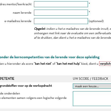
dres mentor/leerkracht
*
naam lerende
*
e-mailadres lerende
(optioneel)
Opgelet
: indien u het e-mailadres van de lerende invult, 
ontvangen met link naar de evaluatie om een zelfevaluatie 
af te drukken, dan dient u het e-mailadres van de lerend
onder de kerncompetenties van de lerende voor deze opleiding
dien u hieronder als score "
kan het niet
" of "
kan het met hulp
" kiest, dient u
verplich
PETENTIE
UW SCORE / FEEDBACK
 grondstoffen voor op de werkopdracht
t de onderdelen
e elementen samen volgens een logische volgorde