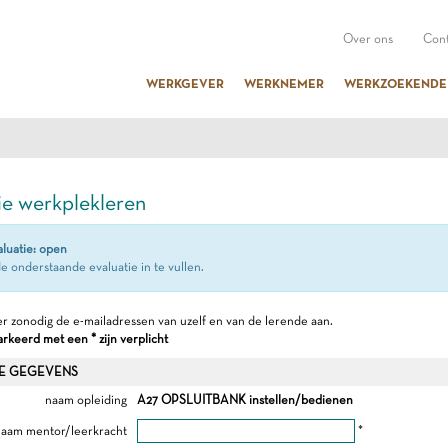
Over ons
Cont
WERKGEVER
WERKNEMER
WERKZOEKENDE
ie werkplekleren
aluatie: open
e onderstaande evaluatie in te vullen.
r zonodig de e-mailadressen van uzelf en van de lerende aan.
keerd met een * zijn verplicht
E GEGEVENS
naam opleiding
A27 OPSLUITBANK instellen/bedienen
aam mentor/leerkracht
*