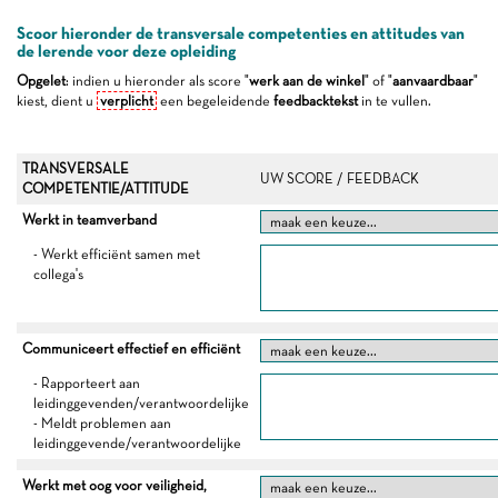
Scoor hieronder de transversale competenties en attitudes van
de lerende voor deze opleiding
Opgelet
: indien u hieronder als score "
werk aan de winkel
" of "
aanvaardbaar
"
kiest, dient u
verplicht
een begeleidende
feedbacktekst
in te vullen.
TRANSVERSALE
UW SCORE / FEEDBACK
COMPETENTIE/ATTITUDE
Werkt in teamverband
- Werkt efficiënt samen met
collega's
Communiceert effectief en efficiënt
- Rapporteert aan
leidinggevenden/verantwoordelijke
- Meldt problemen aan
leidinggevende/verantwoordelijke
Werkt met oog voor veiligheid,