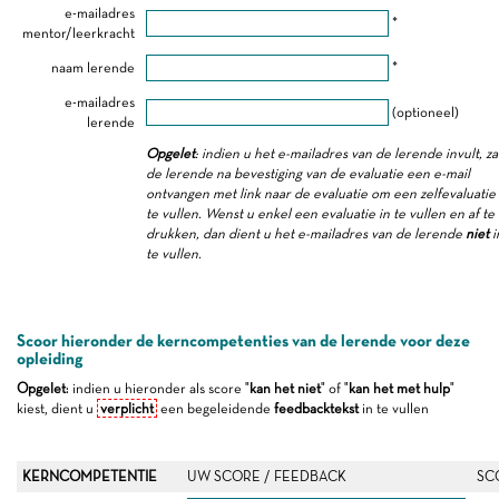
e-mailadres
*
mentor/leerkracht
naam lerende
*
e-mailadres
(optioneel)
lerende
Opgelet
: indien u het e-mailadres van de lerende invult, za
de lerende na bevestiging van de evaluatie een e-mail
ontvangen met link naar de evaluatie om een zelfevaluatie 
te vullen. Wenst u enkel een evaluatie in te vullen en af te
drukken, dan dient u het e-mailadres van de lerende
niet
i
te vullen.
Scoor hieronder de kerncompetenties van de lerende voor deze
opleiding
Opgelet
: indien u hieronder als score "
kan het niet
" of "
kan het met hulp
"
kiest, dient u
verplicht
een begeleidende
feedbacktekst
in te vullen
KERNCOMPETENTIE
UW SCORE / FEEDBACK
SC