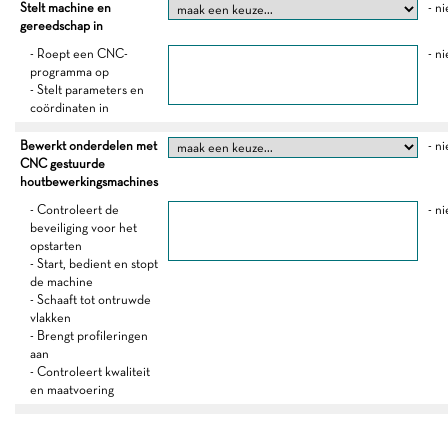
Stelt machine en
- ni
gereedschap in
- Roept een CNC-
- ni
programma op
- Stelt parameters en
coördinaten in
Bewerkt onderdelen met
- ni
CNC gestuurde
houtbewerkingsmachines
- Controleert de
- ni
beveiliging voor het
opstarten
- Start, bedient en stopt
de machine
- Schaaft tot ontruwde
vlakken
- Brengt profileringen
aan
- Controleert kwaliteit
en maatvoering