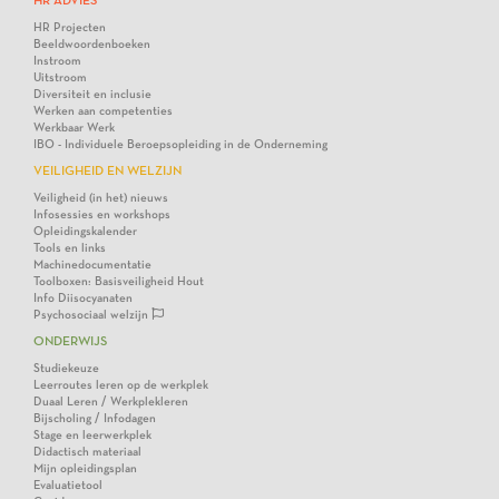
HR ADVIES
HR Projecten
Beeldwoordenboeken
Instroom
Uitstroom
Diversiteit en inclusie
Werken aan competenties
Werkbaar Werk
IBO - Individuele Beroepsopleiding in de Onderneming
VEILIGHEID EN WELZIJN
Veiligheid (in het) nieuws
Infosessies en workshops
Opleidingskalender
Tools en links
Machinedocumentatie
Toolboxen: Basisveiligheid Hout
Info Diisocyanaten
Psychosociaal welzijn
ONDERWIJS
Studiekeuze
Leerroutes leren op de werkplek
Duaal Leren / Werkplekleren
Bijscholing / Infodagen
Stage en leerwerkplek
Didactisch materiaal
Mijn opleidingsplan
Evaluatietool