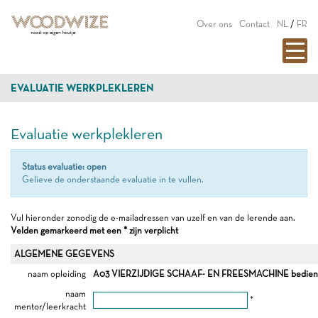
Over ons
Contact
NL
/
FR
EVALUATIE WERKPLEKLEREN
Evaluatie werkplekleren
Status evaluatie: open
Gelieve de onderstaande evaluatie in te vullen.
Vul hieronder zonodig de e-mailadressen van uzelf en van de lerende aan.
Velden gemarkeerd met een * zijn verplicht
ALGEMENE GEGEVENS
naam opleiding
A03 VIERZIJDIGE SCHAAF- EN FREESMACHINE bedie
naam
*
mentor/leerkracht