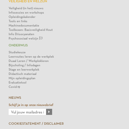
VEILIGHEID EN WELZIJN
Veiligheid (in het) nieuws
Infosessies en workshops
Opleidingskalender
Tools en links
Machinedocumentatie
Toolboxen: Basisveiligheid Hout
Info Diisocyanaten
Psychosociaal welzijn
ONDERWIJS
Studiekeuze
Leerroutes leren op de werkplek
Duaal Leren / Werkplekleren
Bijscholing / Infodagen
Stage en leerwerkplek
Didactisch materiaal
Mijn opleidingsplan
Evaluatietool
Covid-19
NIEUWS
Schijf je in op onze nieuwsbrief
COOKIESTATEMENT / DISCLAIMER