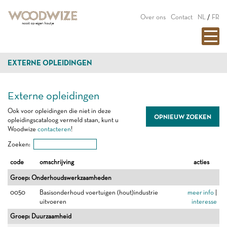
Over ons
Contact
NL
/
FR
EXTERNE OPLEIDINGEN
Externe opleidingen
Ook voor opleidingen die niet in deze
OPNIEUW ZOEKEN
opleidingscataloog vermeld staan, kunt u
Woodwize
contacteren
!
Zoeken:
code
omschrijving
acties
Groep: Onderhoudswerkzaamheden
0050
Basisonderhoud voertuigen (hout)industrie
meer info
|
uitvoeren
interesse
Groep: Duurzaamheid