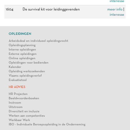
interesse
1604
De survival kit voor leidinggevenden
meer info
|
interesse
OPLEIDINGEN
Arbeidsdeal en individueel opleidingsrecht
Opleidingsplanning
Interne opleidingen
Externe opleidingen
Online opleidingen
Opleidingen voor bedienden
Kalender
Opleiding werkzoekenden
Vlaams opleidingsverlof
Evaluatietool
HR ADVIES
HR Projecten
Beeldwoordenboeken
Instroom
Uitstroom
Diversiteit en inclusie
Werken aan competenties
Werkbaar Werk
IBO - Individuele Beroepsopleiding in de Onderneming