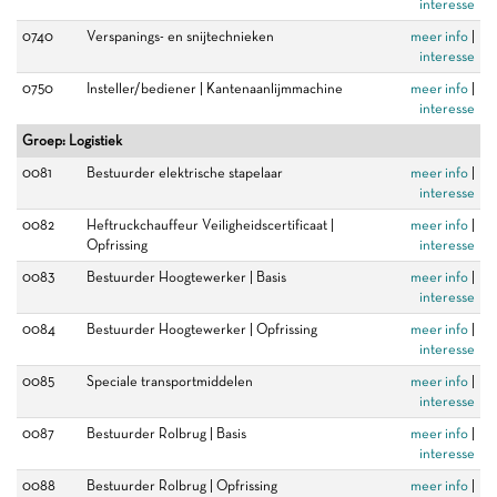
interesse
0740
Verspanings- en snijtechnieken
meer info
|
interesse
0750
Insteller/bediener | Kantenaanlijmmachine
meer info
|
interesse
Groep: Logistiek
0081
Bestuurder elektrische stapelaar
meer info
|
interesse
0082
Heftruckchauffeur Veiligheidscertificaat |
meer info
|
Opfrissing
interesse
0083
Bestuurder Hoogtewerker | Basis
meer info
|
interesse
0084
Bestuurder Hoogtewerker | Opfrissing
meer info
|
interesse
0085
Speciale transportmiddelen
meer info
|
interesse
0087
Bestuurder Rolbrug | Basis
meer info
|
interesse
0088
Bestuurder Rolbrug | Opfrissing
meer info
|