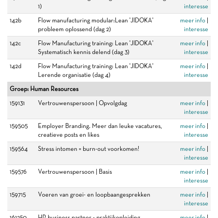
1)
interesse
142b
Flow manufacturing modular:Lean 'JIDOKA'
meer info
|
probleem oplossend (dag 2)
interesse
142c
Flow Manufacturing training: Lean 'JIDOKA'
meer info
|
Systematisch kennis delend (dag 3)
interesse
142d
Flow Manufacturing training: Lean 'JIDOKA'
meer info
|
Lerende organisatie (dag 4)
interesse
Groep: Human Resources
159131
Vertrouwenspersoon | Opvolgdag
meer info
|
interesse
159505
Employer Branding. Meer dan leuke vacatures,
meer info
|
creatieve posts en likes
interesse
159564
Stress intomen = burn-out voorkomen!
meer info
|
interesse
159576
Vertrouwenspersoon | Basis
meer info
|
interesse
159715
Voeren van groei- en loopbaangesprekken
meer info
|
interesse
161250
HR business partner - praktijkopleiding
meer info
|