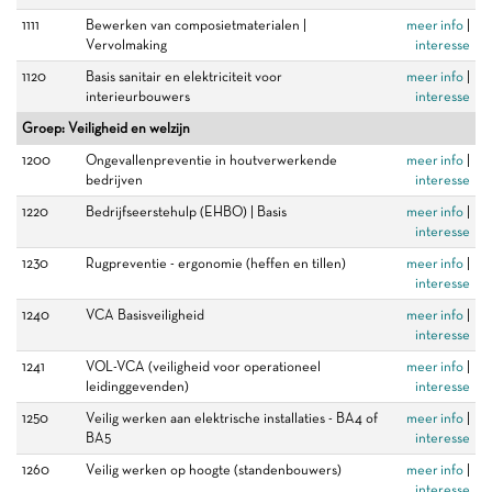
1111
Bewerken van composietmaterialen |
meer info
|
Vervolmaking
interesse
1120
Basis sanitair en elektriciteit voor
meer info
|
interieurbouwers
interesse
Groep: Veiligheid en welzijn
1200
Ongevallenpreventie in houtverwerkende
meer info
|
bedrijven
interesse
1220
Bedrijfseerstehulp (EHBO) | Basis
meer info
|
interesse
1230
Rugpreventie - ergonomie (heffen en tillen)
meer info
|
interesse
1240
VCA Basisveiligheid
meer info
|
interesse
1241
VOL-VCA (veiligheid voor operationeel
meer info
|
leidinggevenden)
interesse
1250
Veilig werken aan elektrische installaties - BA4 of
meer info
|
BA5
interesse
1260
Veilig werken op hoogte (standenbouwers)
meer info
|
interesse