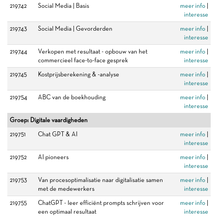
219742
Social Media | Basis
meer info
|
interesse
219743
Social Media | Gevorderden
meer info
|
interesse
219744
Verkopen met resultaat - opbouw van het
meer info
|
commercieel face-to-face gesprek
interesse
219745
Kostprijsberekening & -analyse
meer info
|
interesse
219754
ABC van de boekhouding
meer info
|
interesse
Groep: Digitale vaardigheden
219751
Chat GPT & AI
meer info
|
interesse
219752
AI pioneers
meer info
|
interesse
219753
Van procesoptimalisatie naar digitalisatie samen
meer info
|
met de medewerkers
interesse
219755
ChatGPT - leer efficiënt prompts schrijven voor
meer info
|
een optimaal resultaat
interesse