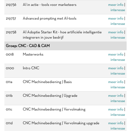
219756
AI in actie - tools voor marketeers
meer info
|
interesse
219757
Advanced prompting met AI-tools
meer info
|
interesse
219758
AI Adoptie Starter Kit - hoe artificiële intelligentie
meer info
|
integreren in jouw bedrijf
interesse
Groep: CNC - CAD & CAM
0018
Masterworks
meer info
|
interesse
0100
Intro CNC
meer info
|
interesse
011a
CNC Machinebediening | Basis
meer info
|
interesse
011b
CNC Machinebediening | Upgrade
meer info
|
interesse
011c
CNC Machinebediening | Vervolmaking
meer info
|
interesse
011d
CNC Machinebediening | Vervolmaking upgrade
meer info
|
interesse