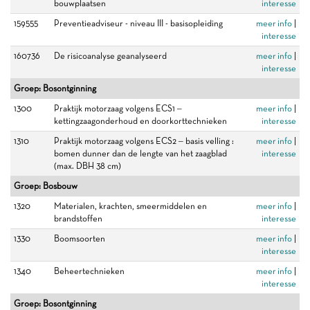
bouwplaatsen
interesse
159555
Preventieadviseur - niveau III - basisopleiding
meer info
|
interesse
160736
De risicoanalyse geanalyseerd
meer info
|
interesse
Groep: Bosontginning
1300
Praktijk motorzaag volgens ECS1 –
meer info
|
kettingzaagonderhoud en doorkorttechnieken
interesse
1310
Praktijk motorzaag volgens ECS2 – basis velling :
meer info
|
bomen dunner dan de lengte van het zaagblad
interesse
(max. DBH 38 cm)
Groep: Bosbouw
1320
Materialen, krachten, smeermiddelen en
meer info
|
brandstoffen
interesse
1330
Boomsoorten
meer info
|
interesse
1340
Beheertechnieken
meer info
|
interesse
Groep: Bosontginning