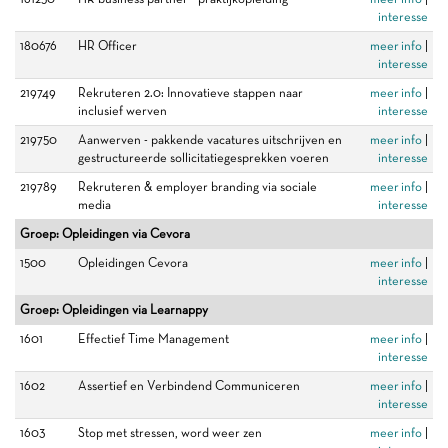
interesse
180676
HR Officer
meer info
|
interesse
219749
Rekruteren 2.0: Innovatieve stappen naar
meer info
|
inclusief werven
interesse
219750
Aanwerven - pakkende vacatures uitschrijven en
meer info
|
gestructureerde sollicitatiegesprekken voeren
interesse
219789
Rekruteren & employer branding via sociale
meer info
|
media
interesse
Groep: Opleidingen via Cevora
1500
Opleidingen Cevora
meer info
|
interesse
Groep: Opleidingen via Learnappy
1601
Effectief Time Management
meer info
|
interesse
1602
Assertief en Verbindend Communiceren
meer info
|
interesse
1603
Stop met stressen, word weer zen
meer info
|