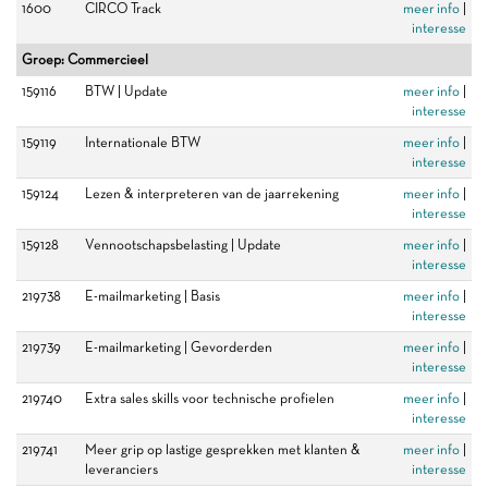
1600
CIRCO Track
meer info
|
interesse
Groep: Commercieel
159116
BTW | Update
meer info
|
interesse
159119
Internationale BTW
meer info
|
interesse
159124
Lezen & interpreteren van de jaarrekening
meer info
|
interesse
159128
Vennootschapsbelasting | Update
meer info
|
interesse
219738
E-mailmarketing | Basis
meer info
|
interesse
219739
E-mailmarketing | Gevorderden
meer info
|
interesse
219740
Extra sales skills voor technische profielen
meer info
|
interesse
219741
Meer grip op lastige gesprekken met klanten &
meer info
|
leveranciers
interesse