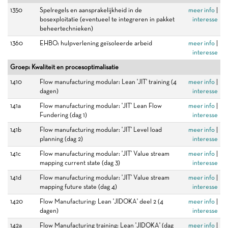
1350
Spelregels en aansprakelijkheid in de
meer info
|
bosexploitatie (eventueel te integreren in pakket
interesse
beheertechnieken)
1360
EHBO: hulpverlening geïsoleerde arbeid
meer info
|
interesse
Groep: Kwaliteit en procesoptimalisatie
1410
Flow manufacturing modular: Lean 'JIT' training (4
meer info
|
dagen)
interesse
141a
Flow manufacturing modular: 'JIT' Lean Flow
meer info
|
Fundering (dag 1)
interesse
141b
Flow manufacturing modular: 'JIT' Level load
meer info
|
planning (dag 2)
interesse
141c
Flow manufacturing modular: 'JIT' Value stream
meer info
|
mapping current state (dag 3)
interesse
141d
Flow manufacturing modular: 'JIT' Value stream
meer info
|
mapping future state (dag 4)
interesse
1420
Flow Manufacturing: Lean 'JIDOKA' deel 2 (4
meer info
|
dagen)
interesse
142a
Flow Manufacturing training: Lean 'JIDOKA' (dag
meer info
|