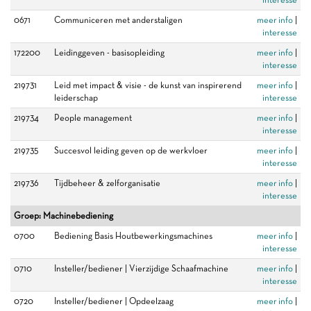
0671
Communiceren met anderstaligen
meer info
|
interesse
172200
Leidinggeven - basisopleiding
meer info
|
interesse
219731
Leid met impact & visie - de kunst van inspirerend
meer info
|
leiderschap
interesse
219734
People management
meer info
|
interesse
219735
Succesvol leiding geven op de werkvloer
meer info
|
interesse
219736
Tijdbeheer & zelforganisatie
meer info
|
interesse
Groep: Machinebediening
0700
Bediening Basis Houtbewerkingsmachines
meer info
|
interesse
0710
Insteller/bediener | Vierzijdige Schaafmachine
meer info
|
interesse
0720
Insteller/bediener | Opdeelzaag
meer info
|