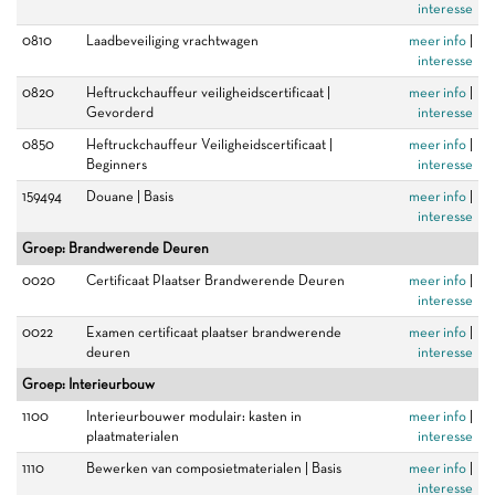
interesse
0810
Laadbeveiliging vrachtwagen
meer info
|
interesse
0820
Heftruckchauffeur veiligheidscertificaat |
meer info
|
Gevorderd
interesse
0850
Heftruckchauffeur Veiligheidscertificaat |
meer info
|
Beginners
interesse
159494
Douane | Basis
meer info
|
interesse
Groep: Brandwerende Deuren
0020
Certificaat Plaatser Brandwerende Deuren
meer info
|
interesse
0022
Examen certificaat plaatser brandwerende
meer info
|
deuren
interesse
Groep: Interieurbouw
1100
Interieurbouwer modulair: kasten in
meer info
|
plaatmaterialen
interesse
1110
Bewerken van composietmaterialen | Basis
meer info
|
interesse