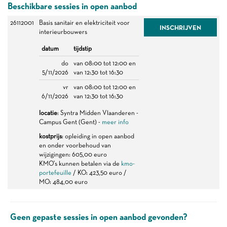
Beschikbare sessies in open aanbod
26112001
Basis sanitair en elektriciteit voor
INSCHRIJVEN
interieurbouwers
datum
tijdstip
do
van 08:00 tot 12:00 en
5/11/2026
van 12:30 tot 16:30
vr
van 08:00 tot 12:00 en
6/11/2026
van 12:30 tot 16:30
locatie
: Syntra Midden Vlaanderen -
Campus Gent (Gent) -
meer info
kostprijs
: opleiding in open aanbod
en onder voorbehoud van
wijzigingen: 605,00 euro
KMO's kunnen betalen via de
kmo-
portefeuille
/ KO: 423,50 euro /
MO: 484,00 euro
Geen gepaste sessies in open aanbod gevonden?