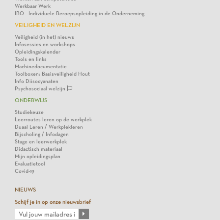
Werkbaar Werk
IBO - Individuele Beroepsopleiding in de Onderneming
VEILIGHEID EN WELZIJN
Veiligheid (in het) nieuws
Infosessies en workshops
Opleidingskalender
Tools en links
Machinedocumentatie
Toolboxen: Basisveiligheid Hout
Info Diisocyanaten
Psychosociaal welzijn
ONDERWIJS
Studiekeuze
Leerroutes leren op de werkplek
Duaal Leren / Werkplekleren
Bijscholing / Infodagen
Stage en leerwerkplek
Didactisch materiaal
Mijn opleidingsplan
Evaluatietool
Covid-19
NIEUWS
Schijf je in op onze nieuwsbrief