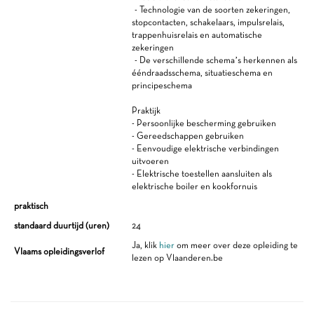
- Technologie van de soorten zekeringen,
stopcontacten, schakelaars, impulsrelais,
trappenhuisrelais en automatische
zekeringen
- De verschillende schema’s herkennen als
ééndraadsschema, situatieschema en
principeschema
Praktijk
- Persoonlijke bescherming gebruiken
- Gereedschappen gebruiken
- Eenvoudige elektrische verbindingen
uitvoeren
- Elektrische toestellen aansluiten als
elektrische boiler en kookfornuis
praktisch
standaard duurtijd (uren)
24
Ja, klik
hier
om meer over deze opleiding te
Vlaams opleidingsverlof
lezen op Vlaanderen.be