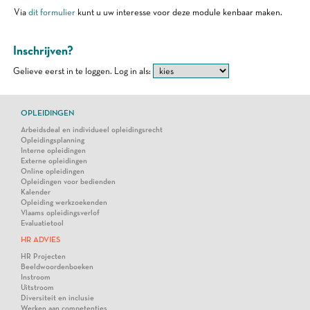
Via
dit formulier
kunt u uw interesse voor deze module kenbaar maken.
Inschrijven?
Gelieve eerst in te loggen.
Log in als:
OPLEIDINGEN
Arbeidsdeal en individueel opleidingsrecht
Opleidingsplanning
Interne opleidingen
Externe opleidingen
Online opleidingen
Opleidingen voor bedienden
Kalender
Opleiding werkzoekenden
Vlaams opleidingsverlof
Evaluatietool
HR ADVIES
HR Projecten
Beeldwoordenboeken
Instroom
Uitstroom
Diversiteit en inclusie
Werken aan competenties