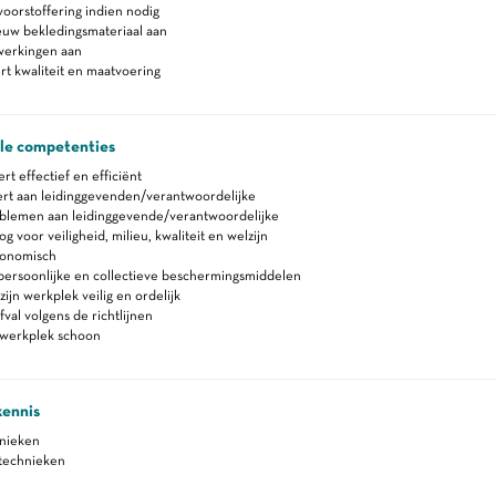
oorstoffering indien nodig
euw bekledingsmateriaal aan
werkingen aan
t kwaliteit en maatvoering
ale competenties
 effectief en efficiënt
rt aan leidinggevenden/verantwoordelijke
blemen aan leidinggevende/verantwoordelijke
 voor veiligheid, milieu, kwaliteit en welzijn
gonomisch
persoonlijke en collectieve beschermingsmiddelen
ijn werkplek veilig en ordelijk
fval volgens de richtlijnen
werkplek schoon
kennis
hnieken
stechnieken