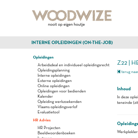
INTERNE OPLEIDINGEN (ON-THE-JOB)
Opleidingen
Z22 |
Arbeidsdeal en individueel opleidingsrecht
Opleidingsplanning
terug naar
Interne opleidingen
Externe opleidingen
Online opleidingen
Inhoud
Opleidingen voor bedienden
Kalender
In deze ople
Opleiding werkzoekenden
teneinde (zi
Vlaams opleidingsverlof
Evaluatietool
HR Advies
Opleiding
HR Projecten
Werkplekle
Beeldwoordenboeken