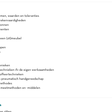
rmen, waarden en toleranties
 rekenvaardigheden
ronnen
menten
een (zit)meubel
ppen
n
hnieken
jtechnieken ifv de eigen werkzaamheden
toffeertechnieken
en pneumatisch handgereedschap
methodes
n meetmethoden en -middelen
s
n zitten