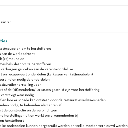
atelier
ties
(zit)meubelen om te herstofferen
h aan de werkopdracht
t (zit)meubelen
meubels klaar om te herstofferen
t verborgen gebreken aan de verantwoordelijke
t en recupereert onderdelen (karkassen van (zit)meubelen)
ert indien nodig de onderdelen
estauratie/herstelling voor
t of de (zit)meubelen/karkassen geschikt zijn voor herstoffering
 verstevigt waar nodig
of en hoe er schade kan ontstaan door de restauratiewerkzaamheden
indien nodig, te behouden elementen af
t de constructie en de verbindingen
ne herstellingen uit en werkt onvolkomenheden bij
en herstoffeert
elke onderdelen kunnen hergebruikt worden en welke moeten vernieuwd worden