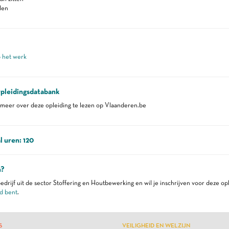
len
p het werk
pleidingsdatabank
eer over deze opleiding te lezen op Vlaanderen.be
l uren: 120
n?
edrijf uit de sector Stoffering en Houtbewerking en wil je inschrijven voor deze op
d bent
.
S
VEILIGHEID EN WELZIJN