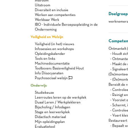
Instroom
Uitstroom
Diversiteit en inclusie
Doelgroep
Werken aan competenties
Werkbaar Werk
werknemers 
IBO - Individuele Beroepsopleiding in de
Onderneming
Veiligheid en Welzijn
Competen
Veiligheid (in het) nieuws
Ontmantelt 
Infosessies en workshops
Opleidingskalender
- Houdt zic
Tools en links
- Ontmantel
Machinedocumentatie
- Maakt de 
Toolboxen: Basisveiligheid Hout
- Signaleer
Info Diisocyanaten
(De)monteer
Psychosociaal welzijn
- (De)monte
Bereidt de r
Onderwijs
- Controleer
Studiekeuze
- Reinigt en
Leerroutes leren op de werkplek
- Voorziet 
Duaal Leren / Werkplekleren
- Schermt, 
Bijscholing / Infodagen
- Controleer
Stage en leerwerkplek
- Voert klei
Didactisch materiaal
Restaureert 
Mijn opleidingsplan
- Bepaalt w
Evaluatietool