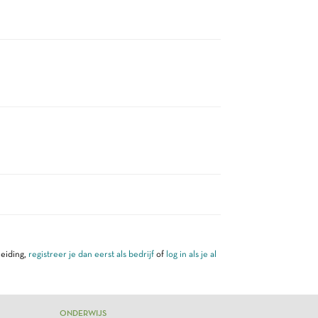
leiding,
registreer je dan eerst als bedrijf
of
log in als je al
ONDERWIJS