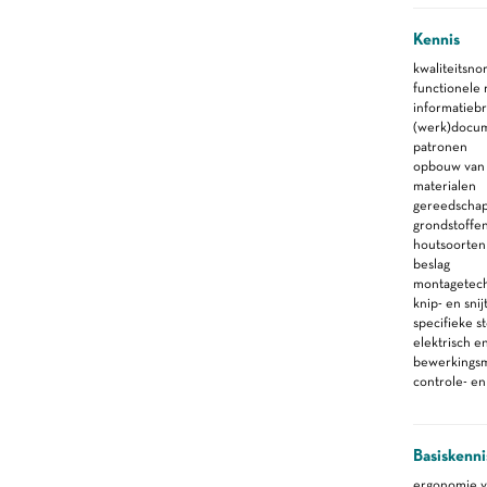
Kennis
kwaliteitsno
functionele
informatieb
(werk)docu
patronen
opbouw van 
materialen
gereedscha
grondstoffe
houtsoorten
beslag
montagetec
knip- en sni
specifieke s
elektrisch 
bewerkings
controle- e
Basiskenni
ergonomie va