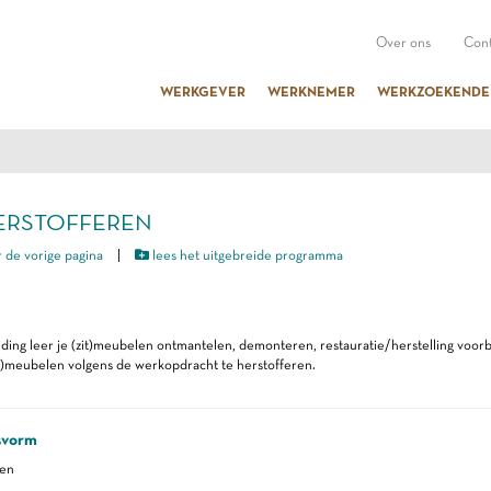
Over ons
Cont
WERKGEVER
WERKNEMER
WERKZOEKENDE
 HERSTOFFEREN
 de vorige pagina
|
lees het uitgebreide programma
iding leer je (zit)meubelen ontmantelen, demonteren, restauratie/herstelling voor
t)meubelen volgens de werkopdracht te herstofferen.
svorm
ren