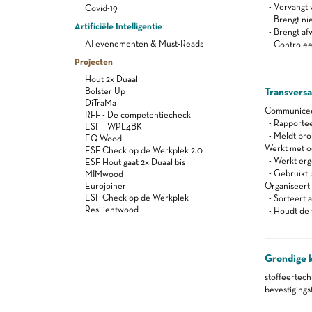
- Vervangt v
Covid-19
- Brengt ni
Artificiële Intelligentie
- Brengt af
AI evenementen & Must-Reads
- Controleer
Projecten
Hout 2x Duaal
Bolster Up
Transvers
DiTraMa
Communiceert
RFF - De competentiecheck
- Rapportee
ESF - WPL4BK
- Meldt pro
EQ-Wood
Werkt met oog
ESF Check op de Werkplek 2.0
- Werkt er
ESF Hout gaat 2x Duaal bis
- Gebruikt 
MIMwood
Eurojoiner
Organiseert z
ESF Check op de Werkplek
- Sorteert a
Resilientwood
- Houdt de 
Grondige 
stoffeertec
bevestiging