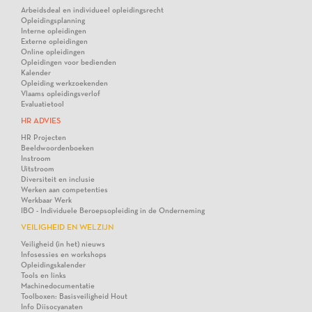
Arbeidsdeal en individueel opleidingsrecht
Opleidingsplanning
Interne opleidingen
Externe opleidingen
Online opleidingen
Opleidingen voor bedienden
Kalender
Opleiding werkzoekenden
Vlaams opleidingsverlof
Evaluatietool
HR ADVIES
HR Projecten
Beeldwoordenboeken
Instroom
Uitstroom
Diversiteit en inclusie
Werken aan competenties
Werkbaar Werk
IBO - Individuele Beroepsopleiding in de Onderneming
VEILIGHEID EN WELZIJN
Veiligheid (in het) nieuws
Infosessies en workshops
Opleidingskalender
Tools en links
Machinedocumentatie
Toolboxen: Basisveiligheid Hout
Info Diisocyanaten