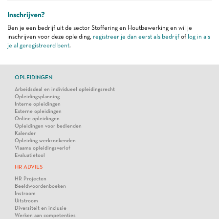
Inschrijven?
Ben je een bedrijf uit de sector Stoffering en Houtbewerking en wil je
inschrijven voor deze opleiding,
registreer je dan eerst als bedrijf
of
log in als
je al geregistreerd bent
.
OPLEIDINGEN
Arbeidsdeal en individueel opleidingsrecht
Opleidingsplanning
Interne opleidingen
Externe opleidingen
Online opleidingen
Opleidingen voor bedienden
Kalender
Opleiding werkzoekenden
Vlaams opleidingsverlof
Evaluatietool
HR ADVIES
HR Projecten
Beeldwoordenboeken
Instroom
Uitstroom
Diversiteit en inclusie
Werken aan competenties