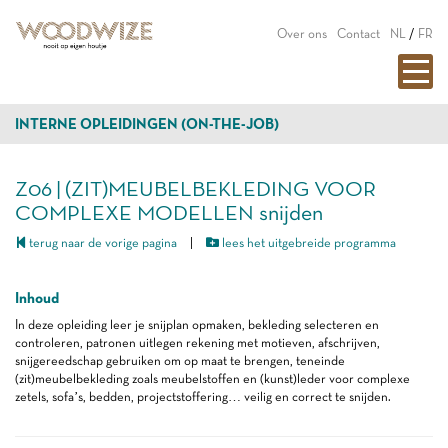
Over ons
Contact
NL
/
FR
INTERNE OPLEIDINGEN (ON-THE-JOB)
Z06 | (ZIT)MEUBELBEKLEDING VOOR
COMPLEXE MODELLEN snijden
terug naar de vorige pagina
|
lees het uitgebreide programma
Inhoud
In deze opleiding leer je snijplan opmaken, bekleding selecteren en
controleren, patronen uitlegen rekening met motieven, afschrijven,
snijgereedschap gebruiken om op maat te brengen, teneinde
(zit)meubelbekleding zoals meubelstoffen en (kunst)leder voor complexe
zetels, sofa’s, bedden, projectstoffering… veilig en correct te snijden.