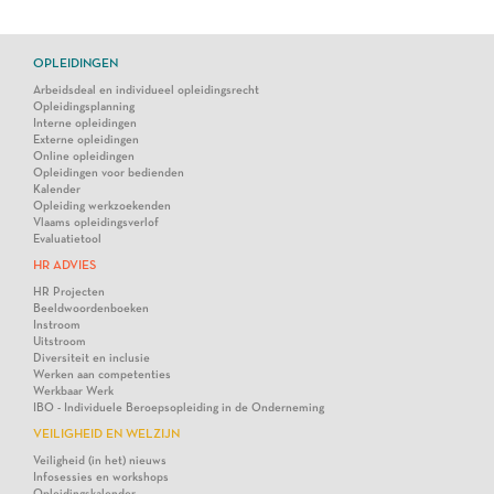
OPLEIDINGEN
Arbeidsdeal en individueel opleidingsrecht
Opleidingsplanning
Interne opleidingen
Externe opleidingen
Online opleidingen
Opleidingen voor bedienden
Kalender
Opleiding werkzoekenden
Vlaams opleidingsverlof
Evaluatietool
HR ADVIES
HR Projecten
Beeldwoordenboeken
Instroom
Uitstroom
Diversiteit en inclusie
Werken aan competenties
Werkbaar Werk
IBO - Individuele Beroepsopleiding in de Onderneming
VEILIGHEID EN WELZIJN
Veiligheid (in het) nieuws
Infosessies en workshops
Opleidingskalender