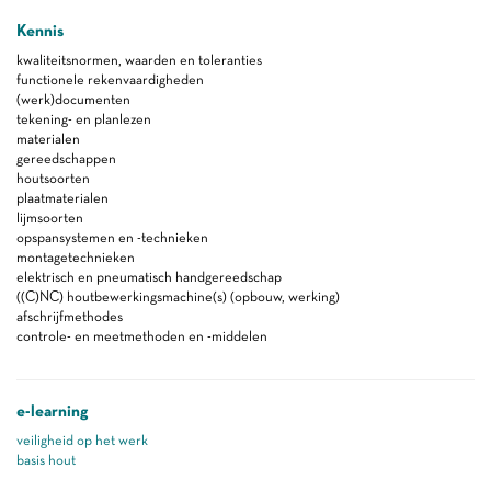
Kennis
kwaliteitsnormen, waarden en toleranties
functionele rekenvaardigheden
(werk)documenten
tekening- en planlezen
materialen
gereedschappen
houtsoorten
plaatmaterialen
lijmsoorten
opspansystemen en -technieken
montagetechnieken
elektrisch en pneumatisch handgereedschap
((C)NC) houtbewerkingsmachine(s) (opbouw, werking)
afschrijfmethodes
controle- en meetmethoden en -middelen
e-learning
veiligheid op het werk
basis hout