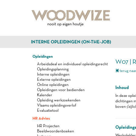
INTERNE OPLEIDINGEN (ON-THE-JOB)
Opleidingen
W07 | 
Arbeidsdeal en individueel opleidingsrecht
Opleidingsplanning
terug naar
Interne opleidingen
Externe opleidingen
Online opleidingen
Inhoud
Opleidingen voor bedienden
Kalender
In deze ople
Opleiding werkzoekenden
dichtingen m
Vlaams opleidingsverlof
boven-/zijli
Evaluatietool
HR Advies
HR Projecten
Opleiding
Beeldwoordenboeken
Werkplekle