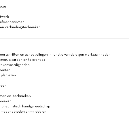
oces
itwerk
huifmechanismen
 en verbindingstechnieken
voorschriften en aanbevelingen in functie van de eigen werkzaamheden
rmen, waarden en toleranties
 rekenvaardigheden
menten
 planlezen
ppen
men en -technieken
hnieken
en pneumatisch handgereedschap
n meetmethoden en -middelen