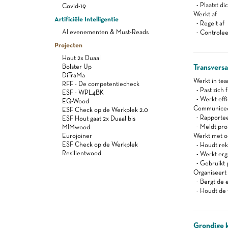
- Plaatst di
Covid-19
Werkt af
Artificiële Intelligentie
- Regelt af
AI evenementen & Must-Reads
- Controleer
Projecten
Hout 2x Duaal
Bolster Up
Transvers
DiTraMa
Werkt in te
RFF - De competentiecheck
- Past zich f
ESF - WPL4BK
- Werkt effi
EQ-Wood
Communiceert
ESF Check op de Werkplek 2.0
- Rapportee
ESF Hout gaat 2x Duaal bis
- Meldt pro
MIMwood
Eurojoiner
Werkt met oog
ESF Check op de Werkplek
- Houdt reke
Resilientwood
- Werkt er
- Gebruikt 
Organiseert z
- Bergt de 
- Houdt de 
Grondige 