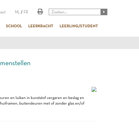
act
NL
/
FR
SCHOOL
LEERKRACHT
LEERLING/STUDENT
enstellen
ren en luiken in kunststof vergaren en beslag en
schuiframen, buitendeuren met of zonder glas en/of