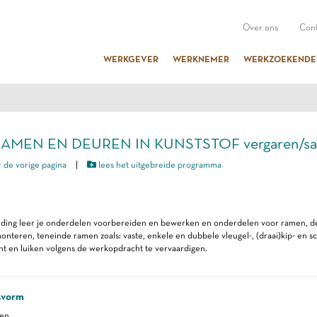
Over ons
Cont
WERKGEVER
WERKNEMER
WERKZOEKENDE
RAMEN EN DEUREN IN KUNSTSTOF vergaren/sam
 de vorige pagina
|
lees het uitgebreide programma
iding leer je onderdelen voorbereiden en bewerken en onderdelen voor ramen, deu
onteren, teneinde ramen zoals: vaste, enkele en dubbele vleugel-, (draai)kip- en 
cht en luiken volgens de werkopdracht te vervaardigen.
svorm
ren