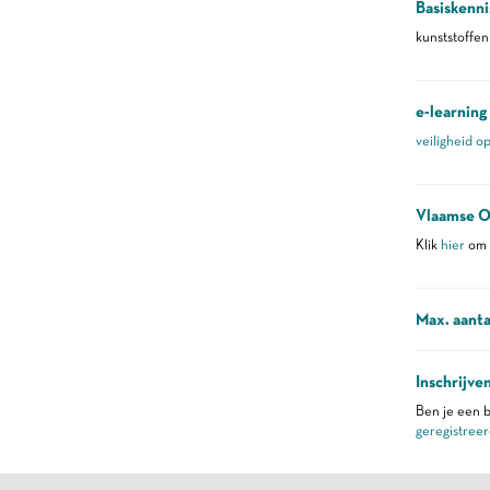
Basiskenni
kunststoffen
e-learning
veiligheid o
Vlaamse O
Klik
hier
om m
Max. aanta
Inschrijve
Ben je een b
geregistreer