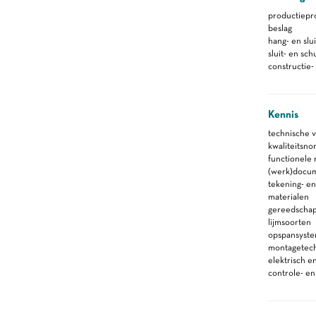
productiepr
beslag
hang- en slu
sluit- en sc
constructie-
Kennis
technische 
kwaliteitsno
functionele
(werk)docu
tekening- en
materialen
gereedscha
lijmsoorten
opspansyste
montagetec
elektrisch 
controle- e