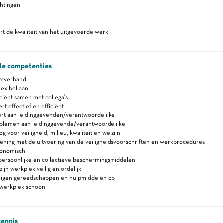
chtingen
t de kwaliteit van het uitgevoerde werk
ale competenties
amverband
lexibel aan
ciënt samen met collega's
 effectief en efficiënt
rt aan leidinggevenden/verantwoordelijke
blemen aan leidinggevende/verantwoordelijke
 voor veiligheid, milieu, kwaliteit en welzijn
ning met de uitvoering van de veiligheidsvoorschriften en werkprocedures
gonomisch
persoonlijke en collectieve beschermingsmiddelen
ijn werkplek veilig en ordelijk
eigen gereedschappen en hulpmiddelen op
werkplek schoon
kennis