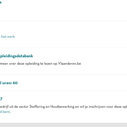
s
p het werk
pleidingsdatabank
eer over deze opleiding te lezen op Vlaanderen.be
l uren: 60
n?
edrijf uit de sector Stoffering en Houtbewerking en wil je inschrijven voor deze op
d bent
.