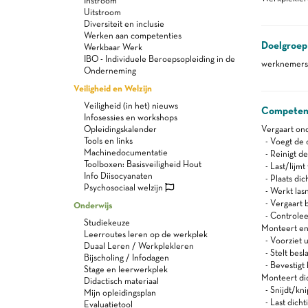
Instroom
Uitstroom
Diversiteit en inclusie
Werken aan competenties
Doelgroep
Werkbaar Werk
IBO - Individuele Beroepsopleiding in de
werknemers 
Onderneming
Veiligheid en Welzijn
Veiligheid (in het) nieuws
Competen
Infosessies en workshops
Opleidingskalender
Vergaart ond
Tools en links
- Voegt de 
Machinedocumentatie
- Reinigt de
Toolboxen: Basisveiligheid Hout
- Last/lijmt
Info Diisocyanaten
- Plaats dic
Psychosociaal welzijn
- Werkt las
- Vergaart b
Onderwijs
- Controleer
Studiekeuze
Monteert en r
Leerroutes leren op de werkplek
- Voorziet u
Duaal Leren / Werkplekleren
- Stelt besl
Bijscholing / Infodagen
- Bevestigt 
Stage en leerwerkplek
Monteert di
Didactisch materiaal
- Snijdt/kni
Mijn opleidingsplan
- Last dicht
Evaluatietool