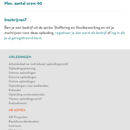
Max. aantal uren: 60
Inschrijven?
Ben je een bedrijf uit de sector Stoffering en Houtbewerking en wil je
inschrijven voor deze opleiding,
registreer je dan eerst als bedrijf
of
log in als
je al geregistreerd bent
.
OPLEIDINGEN
Arbeidsdeal en individueel opleidingsrecht
Opleidingsplanning
Interne opleidingen
Externe opleidingen
Online opleidingen
Opleidingen voor bedienden
Kalender
Opleiding werkzoekenden
Vlaams opleidingsverlof
Evaluatietool
HR ADVIES
HR Projecten
Beeldwoordenboeken
Instroom