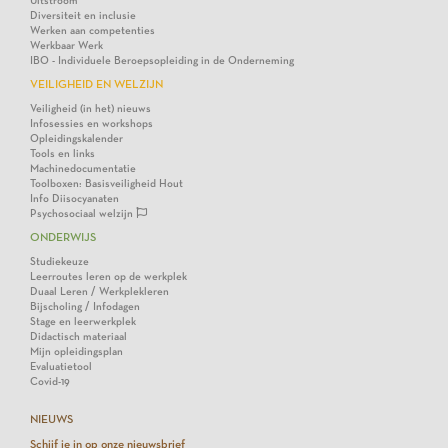
Uitstroom
Diversiteit en inclusie
Werken aan competenties
Werkbaar Werk
IBO - Individuele Beroepsopleiding in de Onderneming
VEILIGHEID EN WELZIJN
Veiligheid (in het) nieuws
Infosessies en workshops
Opleidingskalender
Tools en links
Machinedocumentatie
Toolboxen: Basisveiligheid Hout
Info Diisocyanaten
Psychosociaal welzijn
ONDERWIJS
Studiekeuze
Leerroutes leren op de werkplek
Duaal Leren / Werkplekleren
Bijscholing / Infodagen
Stage en leerwerkplek
Didactisch materiaal
Mijn opleidingsplan
Evaluatietool
Covid-19
NIEUWS
Schijf je in op onze nieuwsbrief