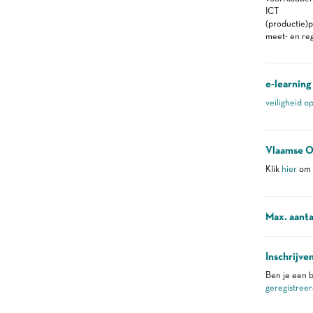
ICT
(productie)p
meet- en re
e-learning
veiligheid o
Vlaamse O
Klik
hier
om m
Max. aanta
Inschrijve
Ben je een b
geregistreer