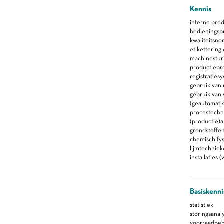
Kennis
interne pro
bedieningsp
kwaliteitsno
etikettering
machinestur
productiepr
registraties
gebruik van 
gebruik van
(geautomati
procestechn
(productie)
grondstoffe
chemisch fy
lijmtechnie
installaties
Basiskenni
statistiek
storingsanal
voorraadbe