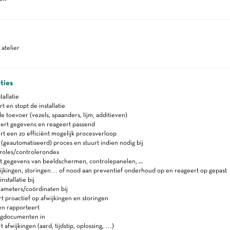
atelier
ties
tallatie
rt en stopt de installatie
e toevoer (vezels, spaanders, lijm, additieven)
eert gegevens en reageert passend
t een zo efficiënt mogelijk procesverloop
(geautomatiseerd) proces en stuurt indien nodig bij
roles/controlerondes
 gegevens van beeldschermen, controlepanelen, ...
ijkingen, storingen… of nood aan preventief onderhoud op en reageert op gepast
nstallatie bij
rameters/coördinaten bij
t proactief op afwijkingen en storingen
en rapporteert
lgdocumenten in
 afwijkingen (aard, tijdstip, oplossing, …)