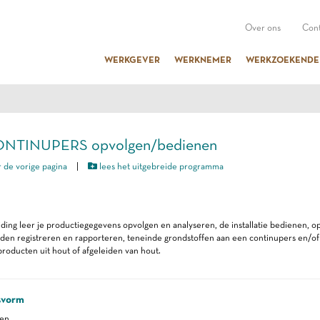
Over ons
Cont
WERKGEVER
WERKNEMER
WERKZOEKENDE
CONTINUPERS opvolgen/bedienen
 de vorige pagina
|
lees het uitgebreide programma
iding leer je productiegegevens opvolgen en analyseren, de installatie bedienen, op
n registreren en rapporteren, teneinde grondstoffen aan een continupers en/of 
roducten uit hout of afgeleiden van hout.
svorm
ren