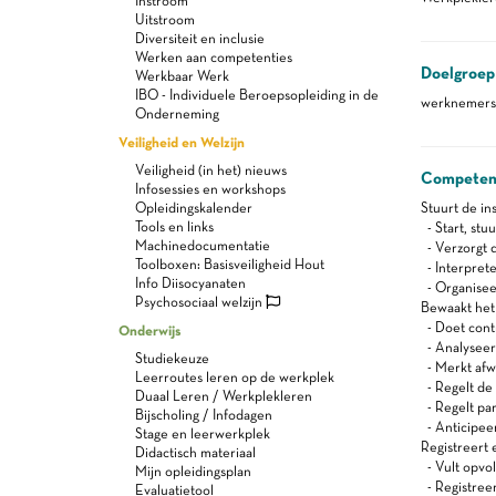
Instroom
Uitstroom
Diversiteit en inclusie
Werken aan competenties
Doelgroep
Werkbaar Werk
IBO - Individuele Beroepsopleiding in de
werknemers 
Onderneming
Veiligheid en Welzijn
Veiligheid (in het) nieuws
Competen
Infosessies en workshops
Opleidingskalender
Stuurt de ins
Tools en links
- Start, stuu
Machinedocumentatie
- Verzorgt d
Toolboxen: Basisveiligheid Hout
- Interpret
Info Diisocyanaten
- Organiseer
Psychosociaal welzijn
Bewaakt het 
- Doet cont
Onderwijs
- Analyseert
Studiekeuze
- Merkt afw
Leerroutes leren op de werkplek
- Regelt de i
Duaal Leren / Werkplekleren
- Regelt pa
Bijscholing / Infodagen
- Anticipeer
Stage en leerwerkplek
Registreert 
Didactisch materiaal
- Vult opvo
Mijn opleidingsplan
- Registreert
Evaluatietool