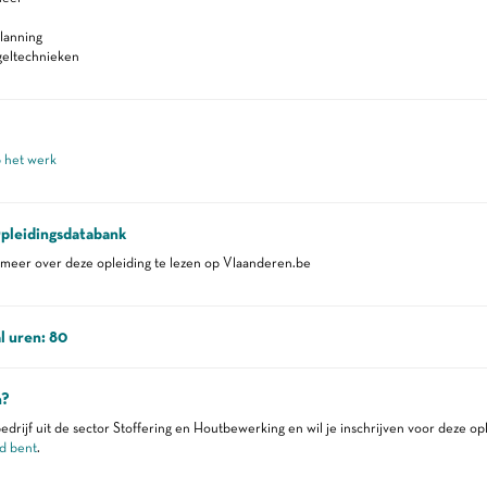
lanning
geltechnieken
p het werk
pleidingsdatabank
eer over deze opleiding te lezen op Vlaanderen.be
l uren: 80
n?
edrijf uit de sector Stoffering en Houtbewerking en wil je inschrijven voor deze op
d bent
.