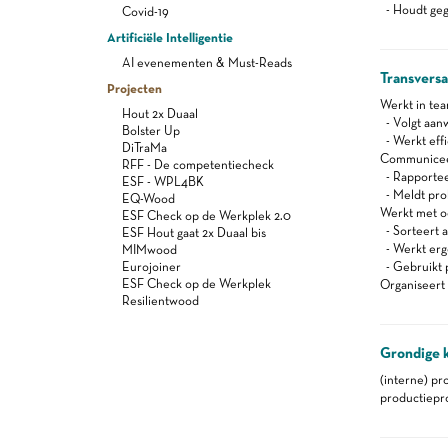
- Houdt gege
Covid-19
Artificiële Intelligentie
AI evenementen & Must-Reads
Transvers
Projecten
Werkt in te
Hout 2x Duaal
- Volgt aanw
Bolster Up
- Werkt effi
DiTraMa
Communiceert
RFF - De competentiecheck
- Rapportee
ESF - WPL4BK
- Meldt pro
EQ-Wood
Werkt met oog
ESF Check op de Werkplek 2.0
- Sorteert a
ESF Hout gaat 2x Duaal bis
- Werkt er
MIMwood
Eurojoiner
- Gebruikt 
ESF Check op de Werkplek
Organiseert 
Resilientwood
Grondige 
(interne) pr
productiepr