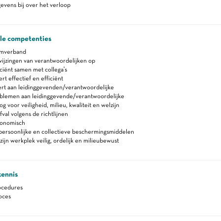
vens bij over het verloop
ale competenties
amverband
ijzingen van verantwoordelijken op
ciënt samen met collega's
 effectief en efficiënt
rt aan leidinggevenden/verantwoordelijke
blemen aan leidinggevende/verantwoordelijke
 voor veiligheid, milieu, kwaliteit en welzijn
fval volgens de richtlijnen
gonomisch
persoonlijke en collectieve beschermingsmiddelen
zijn werkplek veilig, ordelijk en milieubewust
kennis
ocedures
oces