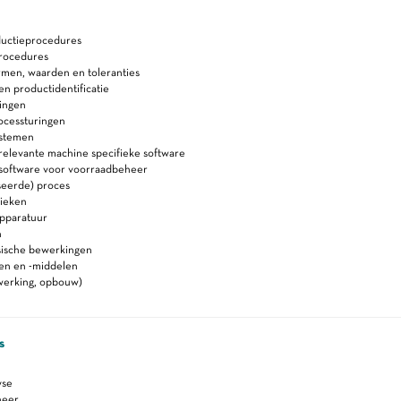
ductieprocedures
rocedures
rmen, waarden en toleranties
 en productidentificatie
ingen
ocessturingen
ystemen
relevante machine specifieke software
 software voor voorraadbeheer
seerde) proces
ieken
apparatuur
n
sische bewerkingen
ken en -middelen
 (werking, opbouw)
s
yse
heer