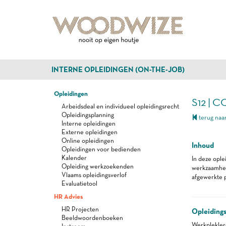
INTERNE OPLEIDINGEN (ON-THE-JOB)
Opleidingen
S12 | 
Arbeidsdeal en individueel opleidingsrecht
Opleidingsplanning
terug naar
Interne opleidingen
Externe opleidingen
Online opleidingen
Inhoud
Opleidingen voor bedienden
Kalender
In deze ople
Opleiding werkzoekenden
werkzaamhede
Vlaams opleidingsverlof
afgewerkte p
Evaluatietool
HR Advies
HR Projecten
Opleiding
Beeldwoordenboeken
Werkplekle