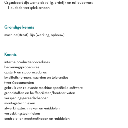
Organiseert zijn werkplek veilig, ordelijk en milieubewust
- Houdt de werkplek schoon
Grondige kennis
machine(straat) -lijn (werking, opbouw)
Kennis
interne productieprocedures
bedieningsprocedures
opstart- en stopprocedures
kwaliteitsnormen, waarden en toleranties
(werk)documenten
gebruik van relevante machine specifieke software
grondstoffen en halffabrikaten/houtderivaten
verspaningsgereedschappen
montagetechnieken
afwerkingstechnieken en -middelen
verpakkingstechnieken
controle- en meetmethoden en -middelen