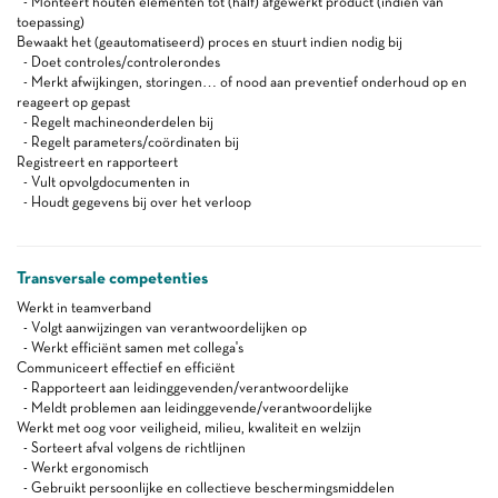
- Monteert houten elementen tot (half) afgewerkt product (indien van
toepassing)
Bewaakt het (geautomatiseerd) proces en stuurt indien nodig bij
- Doet controles/controlerondes
- Merkt afwijkingen, storingen… of nood aan preventief onderhoud op en
reageert op gepast
- Regelt machineonderdelen bij
- Regelt parameters/coördinaten bij
Registreert en rapporteert
- Vult opvolgdocumenten in
- Houdt gegevens bij over het verloop
Transversale competenties
Werkt in teamverband
- Volgt aanwijzingen van verantwoordelijken op
- Werkt efficiënt samen met collega's
Communiceert effectief en efficiënt
- Rapporteert aan leidinggevenden/verantwoordelijke
- Meldt problemen aan leidinggevende/verantwoordelijke
Werkt met oog voor veiligheid, milieu, kwaliteit en welzijn
- Sorteert afval volgens de richtlijnen
- Werkt ergonomisch
- Gebruikt persoonlijke en collectieve beschermingsmiddelen