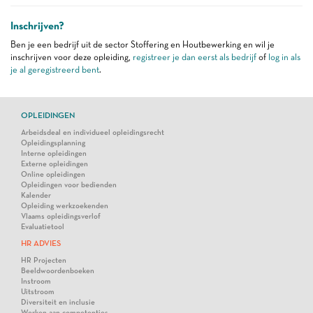
Inschrijven?
Ben je een bedrijf uit de sector Stoffering en Houtbewerking en wil je
inschrijven voor deze opleiding,
registreer je dan eerst als bedrijf
of
log in als
je al geregistreerd bent
.
OPLEIDINGEN
Arbeidsdeal en individueel opleidingsrecht
Opleidingsplanning
Interne opleidingen
Externe opleidingen
Online opleidingen
Opleidingen voor bedienden
Kalender
Opleiding werkzoekenden
Vlaams opleidingsverlof
Evaluatietool
HR ADVIES
HR Projecten
Beeldwoordenboeken
Instroom
Uitstroom
Diversiteit en inclusie
Werken aan competenties