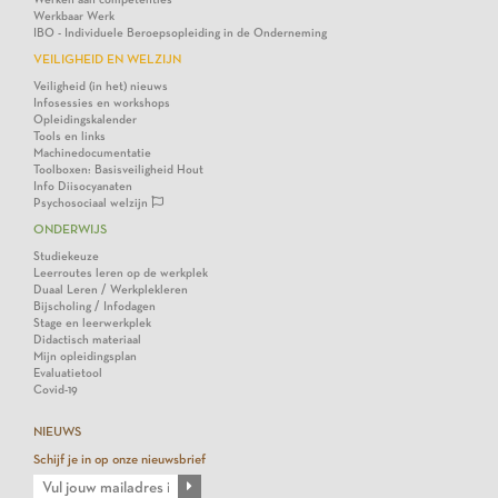
Werkbaar Werk
IBO - Individuele Beroepsopleiding in de Onderneming
VEILIGHEID EN WELZIJN
Veiligheid (in het) nieuws
Infosessies en workshops
Opleidingskalender
Tools en links
Machinedocumentatie
Toolboxen: Basisveiligheid Hout
Info Diisocyanaten
Psychosociaal welzijn
ONDERWIJS
Studiekeuze
Leerroutes leren op de werkplek
Duaal Leren / Werkplekleren
Bijscholing / Infodagen
Stage en leerwerkplek
Didactisch materiaal
Mijn opleidingsplan
Evaluatietool
Covid-19
NIEUWS
Schijf je in op onze nieuwsbrief