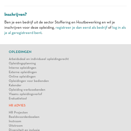
Inschrijven?
Ben je een bedrijf uit de sector Stoffering en Houtbewerking en wil je
inschrijven voor deze opleiding,
registreer je dan eerst als bedrijf
of
log in als
je al geregistreerd bent
.
OPLEIDINGEN
Arbeidsdeal en individueel opleidingsrecht
Opleidingsplanning
Interne opleidingen
Externe opleidingen
Online opleidingen
Opleidingen voor bedienden
Kalender
Opleiding werkzoekenden
Vlaams opleidingsverlof
Evaluatietool
HR ADVIES
HR Projecten
Beeldwoordenboeken
Instroom
Uitstroom
Diversiteit en inclusie