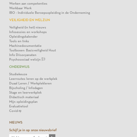
Werken aan competenties
Werkbaar Werk
IBO - Individuele Beroepsopleiding in de Onderneming
VEILIGHEID EN WELZIJN
Veiligheid (in het) nieuws
Infosessies en workshops
Opleidingskalender
Tools en links
Machinedocumentatie
Toolboxen: Basisveiligheid Hout
Info Diisocyanaten
Psychosociaal welzijn
ONDERWIJS
Studiekeuze
Leerroutes leren op de werkplek
Duaal Leren / Werkplekleren
Bijscholing / Infodagen
Stage en leerwerkplek
Didactisch materiaal
Mijn opleidingsplan
Evaluatietool
Covid-19
NIEUWS
Schijf je in op onze nieuwsbrief