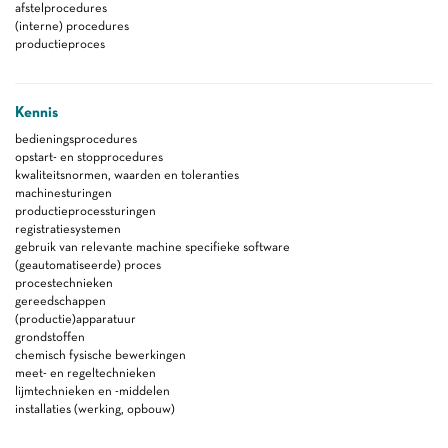
afstelprocedures
(interne) procedures
productieproces
Kennis
bedieningsprocedures
opstart- en stopprocedures
kwaliteitsnormen, waarden en toleranties
machinesturingen
productieprocessturingen
registratiesystemen
gebruik van relevante machine specifieke software
(geautomatiseerde) proces
procestechnieken
gereedschappen
(productie)apparatuur
grondstoffen
chemisch fysische bewerkingen
meet- en regeltechnieken
lijmtechnieken en -middelen
installaties (werking, opbouw)