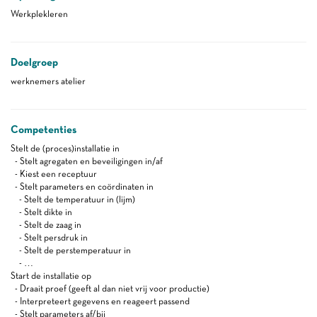
Werkplekleren
Doelgroep
werknemers atelier
Competenties
Stelt de (proces)installatie in
- Stelt agregaten en beveiligingen in/af
- Kiest een receptuur
- Stelt parameters en coördinaten in
- Stelt de temperatuur in (lijm)
- Stelt dikte in
- Stelt de zaag in
- Stelt persdruk in
- Stelt de perstemperatuur in
- …
Start de installatie op
- Draait proef (geeft al dan niet vrij voor productie)
- Interpreteert gegevens en reageert passend
- Stelt parameters af/bij