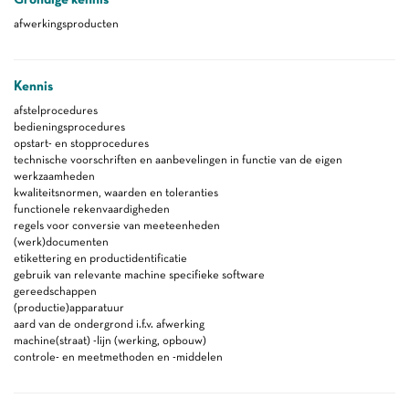
afwerkingsproducten
Kennis
afstelprocedures
bedieningsprocedures
opstart- en stopprocedures
technische voorschriften en aanbevelingen in functie van de eigen
werkzaamheden
kwaliteitsnormen, waarden en toleranties
functionele rekenvaardigheden
regels voor conversie van meeteenheden
(werk)documenten
etikettering en productidentificatie
gebruik van relevante machine specifieke software
gereedschappen
(productie)apparatuur
aard van de ondergrond i.f.v. afwerking
machine(straat) -lijn (werking, opbouw)
controle- en meetmethoden en -middelen