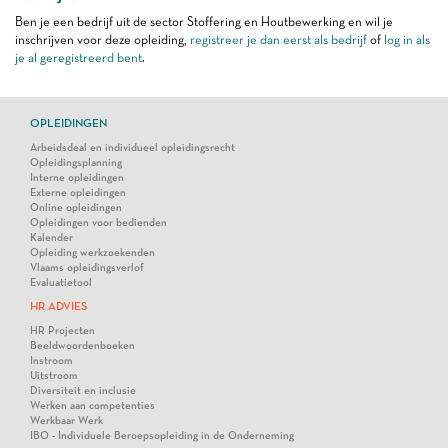
Ben je een bedrijf uit de sector Stoffering en Houtbewerking en wil je
inschrijven voor deze opleiding,
registreer je dan eerst als bedrijf
of
log in als
je al geregistreerd bent
.
OPLEIDINGEN
Arbeidsdeal en individueel opleidingsrecht
Opleidingsplanning
Interne opleidingen
Externe opleidingen
Online opleidingen
Opleidingen voor bedienden
Kalender
Opleiding werkzoekenden
Vlaams opleidingsverlof
Evaluatietool
HR ADVIES
HR Projecten
Beeldwoordenboeken
Instroom
Uitstroom
Diversiteit en inclusie
Werken aan competenties
Werkbaar Werk
IBO - Individuele Beroepsopleiding in de Onderneming