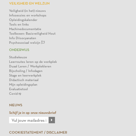
VEILIGHEID EN WELZIJN
Veiligheid (in het) nieuws
Infosessies en workshops
Opleidingskalender
Tools en links
Machinedocumentatie
Toolboxen: Basisveiligheid Hout
Info Diisocyanaten
Psychosociaal welzijn
ONDERWIJS
Studiekeuze
Leerroutes leren op de werkplek
Duaal Leren / Werkplekleren
Bijscholing / Infodagen
Stage en leerwerkplek
Didactisch materiaal
Mijn opleidingsplan
Evaluatietool
Covid-19
NIEUWS
Schijf je in op onze nieuwsbrief
COOKIESTATEMENT / DISCLAIMER