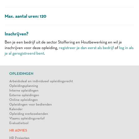
Max. aantal uren: 120
Inschrijven?
Ben je een bedrijf uit de sector Stoffering en Houtbewerking en wil je
inschrijven voor deze opleiding,
registreer je dan eerst als bedrijf
of
log in als
je al geregistreerd bent
.
OPLEIDINGEN
Arbeidsdeal en individueel opleidingsrecht
Opleidingsplanning
Interne opleidingen
Externe opleidingen
Online opleidingen
Opleidingen voor bedienden
Kalender
Opleiding werkzoekenden
Vlaams opleidingsverlof
Evaluatietool
HR ADVIES
HR Projecten