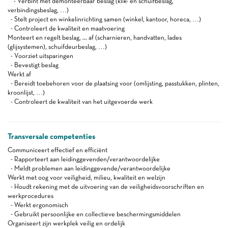
- Verbint met demonteerbaar beslag (klik- en schuifbeslag,
verbindingsbeslag, …)
- Stelt project en winkelinrichting samen (winkel, kantoor, horeca, …)
- Controleert de kwaliteit en maatvoering
Monteert en regelt beslag, ... af (scharnieren, handvatten, lades
(glijsystemen), schuifdeurbeslag, …)
- Voorziet uitsparingen
- Bevestigt beslag
Werkt af
- Bereidt toebehoren voor de plaatsing voor (omlijsting, passtukken, plinten,
kroonlijst, …)
- Controleert de kwaliteit van het uitgevoerde werk
Transversale competenties
Communiceert effectief en efficiënt
- Rapporteert aan leidinggevenden/verantwoordelijke
- Meldt problemen aan leidinggevende/verantwoordelijke
Werkt met oog voor veiligheid, milieu, kwaliteit en welzijn
- Houdt rekening met de uitvoering van de veiligheidsvoorschriften en
werkprocedures
- Werkt ergonomisch
- Gebruikt persoonlijke en collectieve beschermingsmiddelen
Organiseert zijn werkplek veilig en ordelijk