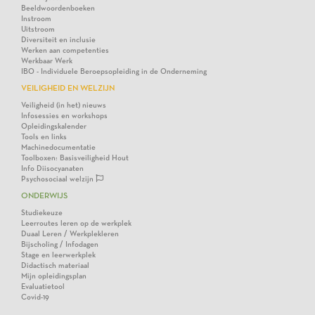
Beeldwoordenboeken
Instroom
Uitstroom
Diversiteit en inclusie
Werken aan competenties
Werkbaar Werk
IBO - Individuele Beroepsopleiding in de Onderneming
VEILIGHEID EN WELZIJN
Veiligheid (in het) nieuws
Infosessies en workshops
Opleidingskalender
Tools en links
Machinedocumentatie
Toolboxen: Basisveiligheid Hout
Info Diisocyanaten
Psychosociaal welzijn
ONDERWIJS
Studiekeuze
Leerroutes leren op de werkplek
Duaal Leren / Werkplekleren
Bijscholing / Infodagen
Stage en leerwerkplek
Didactisch materiaal
Mijn opleidingsplan
Evaluatietool
Covid-19