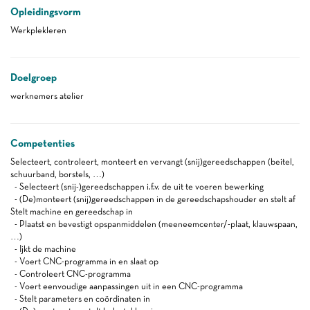
Opleidingsvorm
Werkplekleren
Doelgroep
werknemers atelier
Competenties
Selecteert, controleert, monteert en vervangt (snij)gereedschappen (beitel,
schuurband, borstels, …)
- Selecteert (snij-)gereedschappen i.f.v. de uit te voeren bewerking
- (De)monteert (snij)gereedschappen in de gereedschapshouder en stelt af
Stelt machine en gereedschap in
- Plaatst en bevestigt opspanmiddelen (meeneemcenter/-plaat, klauwspaan,
…)
- Ijkt de machine
- Voert CNC-programma in en slaat op
- Controleert CNC-programma
- Voert eenvoudige aanpassingen uit in een CNC-programma
- Stelt parameters en coördinaten in