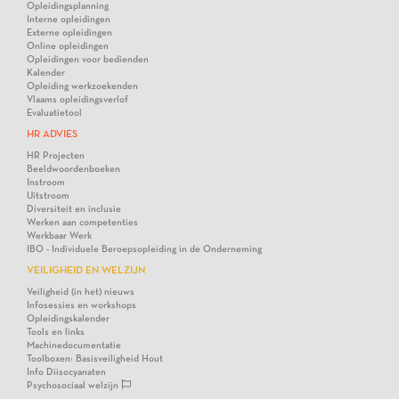
Opleidingsplanning
Interne opleidingen
Externe opleidingen
Online opleidingen
Opleidingen voor bedienden
Kalender
Opleiding werkzoekenden
Vlaams opleidingsverlof
Evaluatietool
HR ADVIES
HR Projecten
Beeldwoordenboeken
Instroom
Uitstroom
Diversiteit en inclusie
Werken aan competenties
Werkbaar Werk
IBO - Individuele Beroepsopleiding in de Onderneming
VEILIGHEID EN WELZIJN
Veiligheid (in het) nieuws
Infosessies en workshops
Opleidingskalender
Tools en links
Machinedocumentatie
Toolboxen: Basisveiligheid Hout
Info Diisocyanaten
Psychosociaal welzijn