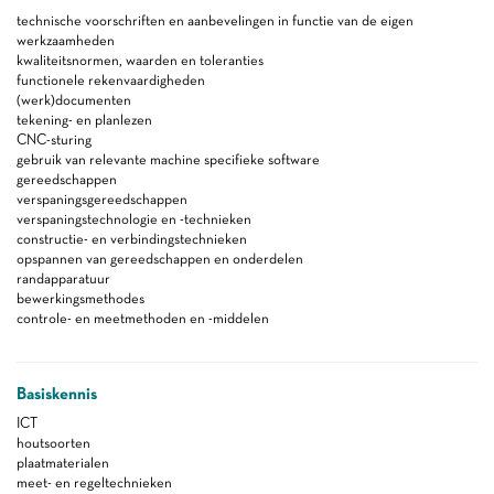
technische voorschriften en aanbevelingen in functie van de eigen
werkzaamheden
kwaliteitsnormen, waarden en toleranties
functionele rekenvaardigheden
(werk)documenten
tekening- en planlezen
CNC-sturing
gebruik van relevante machine specifieke software
gereedschappen
verspaningsgereedschappen
verspaningstechnologie en -technieken
constructie- en verbindingstechnieken
opspannen van gereedschappen en onderdelen
randapparatuur
bewerkingsmethodes
controle- en meetmethoden en -middelen
Basiskennis
ICT
houtsoorten
plaatmaterialen
meet- en regeltechnieken