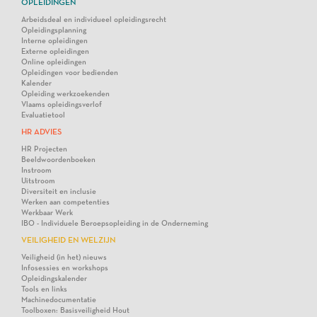
OPLEIDINGEN
Arbeidsdeal en individueel opleidingsrecht
Opleidingsplanning
Interne opleidingen
Externe opleidingen
Online opleidingen
Opleidingen voor bedienden
Kalender
Opleiding werkzoekenden
Vlaams opleidingsverlof
Evaluatietool
HR ADVIES
HR Projecten
Beeldwoordenboeken
Instroom
Uitstroom
Diversiteit en inclusie
Werken aan competenties
Werkbaar Werk
IBO - Individuele Beroepsopleiding in de Onderneming
VEILIGHEID EN WELZIJN
Veiligheid (in het) nieuws
Infosessies en workshops
Opleidingskalender
Tools en links
Machinedocumentatie
Toolboxen: Basisveiligheid Hout