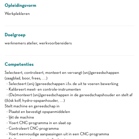
Opleidingsvorm
Werkplekleren
Doelgroep
werknemers atelier, werkvoorbereiders
Competenties
Selecteert, controleert, monteert en vervangt (snij)gereedschappen
(zaagblad, boor, frees, …)
- Selecteert (snij-)gereedschappen i.f.v. de uit te voeren bewerking
- Kalibreert meet- en controle-instrumenten
- (De)monteert (snij)gereedschappen in de gereedschapshouder en stelt af
((k)sk kolf, hydro-opspanhouder, …)
Stelt machine en gereedschap in
- Plaatst en bevestigt opspanmiddelen
- Ijkt de machine
- Voert CNC-programma in en slaat op
- Controleert CNC-programma
- Voert eenvoudige aanpassingen uit in een CNC-programma