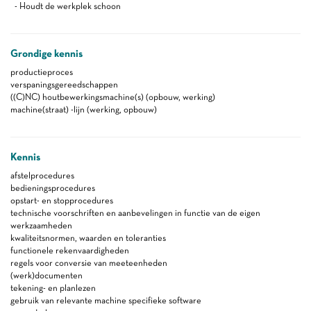
- Houdt de werkplek schoon
Grondige kennis
productieproces
verspaningsgereedschappen
((C)NC) houtbewerkingsmachine(s) (opbouw, werking)
machine(straat) -lijn (werking, opbouw)
Kennis
afstelprocedures
bedieningsprocedures
opstart- en stopprocedures
technische voorschriften en aanbevelingen in functie van de eigen
werkzaamheden
kwaliteitsnormen, waarden en toleranties
functionele rekenvaardigheden
regels voor conversie van meeteenheden
(werk)documenten
tekening- en planlezen
gebruik van relevante machine specifieke software