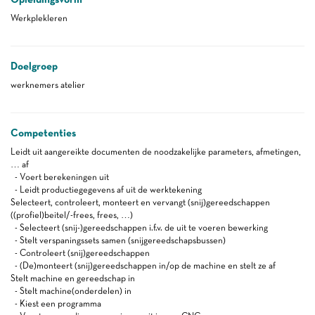
Werkplekleren
Doelgroep
werknemers atelier
Competenties
Leidt uit aangereikte documenten de noodzakelijke parameters, afmetingen,
… af
- Voert berekeningen uit
- Leidt productiegegevens af uit de werktekening
Selecteert, controleert, monteert en vervangt (snij)gereedschappen
((profiel)beitel/-frees, frees, …)
- Selecteert (snij-)gereedschappen i.f.v. de uit te voeren bewerking
- Stelt verspaningssets samen (snijgereedschapsbussen)
- Controleert (snij)gereedschappen
- (De)monteert (snij)gereedschappen in/op de machine en stelt ze af
Stelt machine en gereedschap in
- Stelt machine(onderdelen) in
- Kiest een programma