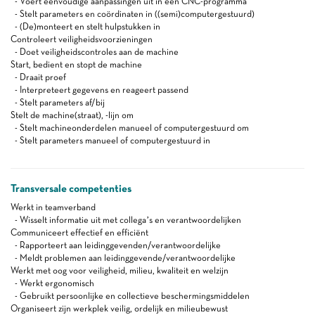
- Voert eenvoudige aanpassingen uit in een CNC-programma
- Stelt parameters en coördinaten in ((semi)computergestuurd)
- (De)monteert en stelt hulpstukken in
Controleert veiligheidsvoorzieningen
- Doet veiligheidscontroles aan de machine
Start, bedient en stopt de machine
- Draait proef
- Interpreteert gegevens en reageert passend
- Stelt parameters af/bij
Stelt de machine(straat), -lijn om
- Stelt machineonderdelen manueel of computergestuurd om
- Stelt parameters manueel of computergestuurd in
Transversale competenties
Werkt in teamverband
- Wisselt informatie uit met collega’s en verantwoordelijken
Communiceert effectief en efficiënt
- Rapporteert aan leidinggevenden/verantwoordelijke
- Meldt problemen aan leidinggevende/verantwoordelijke
Werkt met oog voor veiligheid, milieu, kwaliteit en welzijn
- Werkt ergonomisch
- Gebruikt persoonlijke en collectieve beschermingsmiddelen
Organiseert zijn werkplek veilig, ordelijk en milieubewust