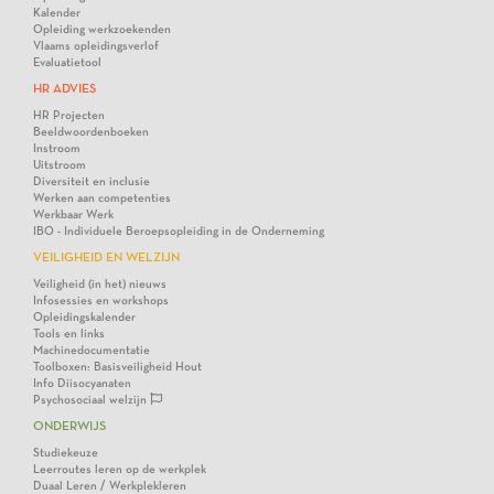
Kalender
Opleiding werkzoekenden
Vlaams opleidingsverlof
Evaluatietool
HR ADVIES
HR Projecten
Beeldwoordenboeken
Instroom
Uitstroom
Diversiteit en inclusie
Werken aan competenties
Werkbaar Werk
IBO - Individuele Beroepsopleiding in de Onderneming
VEILIGHEID EN WELZIJN
Veiligheid (in het) nieuws
Infosessies en workshops
Opleidingskalender
Tools en links
Machinedocumentatie
Toolboxen: Basisveiligheid Hout
Info Diisocyanaten
Psychosociaal welzijn
ONDERWIJS
Studiekeuze
Leerroutes leren op de werkplek
Duaal Leren / Werkplekleren