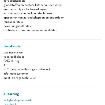
gereedschappen
grondstoffen en halffabrikaten/houtderivaten
mechanisch fysische bewerkingen
verspaningstechnologie en -technieken
opspannen van gereedschappen en onderdelen
randapparatuur
bewerkingsmethodes
controle- en meetmethoden en -middelen
Basiskennis
storingsanalyse
voorraadbeheer
CNC-sturing
ICT
PLC (programmable logic controller)
informatiesystemen
meet- en regeltechnieken
e-learning
veiligheid op het werk
basis hout