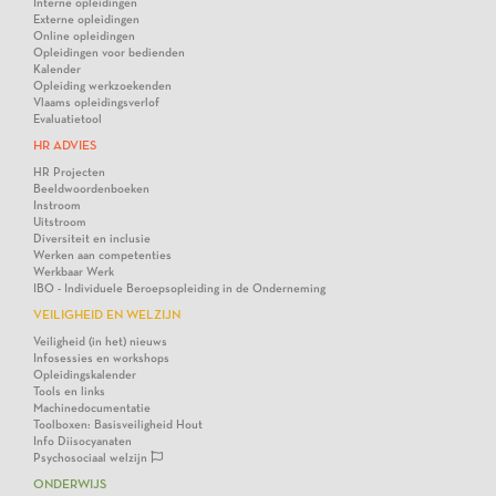
Interne opleidingen
Externe opleidingen
Online opleidingen
Opleidingen voor bedienden
Kalender
Opleiding werkzoekenden
Vlaams opleidingsverlof
Evaluatietool
HR ADVIES
HR Projecten
Beeldwoordenboeken
Instroom
Uitstroom
Diversiteit en inclusie
Werken aan competenties
Werkbaar Werk
IBO - Individuele Beroepsopleiding in de Onderneming
VEILIGHEID EN WELZIJN
Veiligheid (in het) nieuws
Infosessies en workshops
Opleidingskalender
Tools en links
Machinedocumentatie
Toolboxen: Basisveiligheid Hout
Info Diisocyanaten
Psychosociaal welzijn
ONDERWIJS