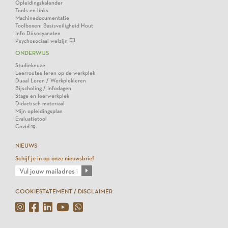
Opleidingskalender
Tools en links
Machinedocumentatie
Toolboxen: Basisveiligheid Hout
Info Diisocyanaten
Psychosociaal welzijn
ONDERWIJS
Studiekeuze
Leerroutes leren op de werkplek
Duaal Leren / Werkplekleren
Bijscholing / Infodagen
Stage en leerwerkplek
Didactisch materiaal
Mijn opleidingsplan
Evaluatietool
Covid-19
NIEUWS
Schijf je in op onze nieuwsbrief
COOKIESTATEMENT / DISCLAIMER