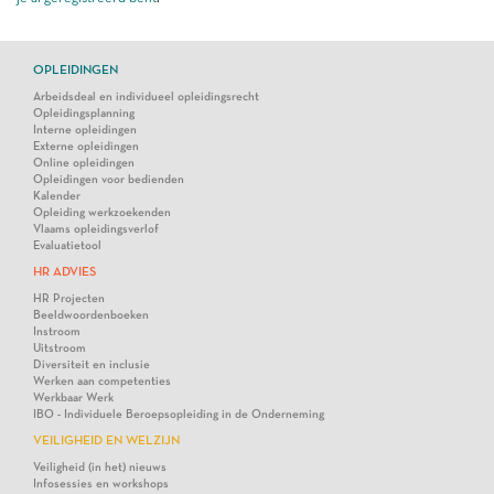
OPLEIDINGEN
Arbeidsdeal en individueel opleidingsrecht
Opleidingsplanning
Interne opleidingen
Externe opleidingen
Online opleidingen
Opleidingen voor bedienden
Kalender
Opleiding werkzoekenden
Vlaams opleidingsverlof
Evaluatietool
HR ADVIES
HR Projecten
Beeldwoordenboeken
Instroom
Uitstroom
Diversiteit en inclusie
Werken aan competenties
Werkbaar Werk
IBO - Individuele Beroepsopleiding in de Onderneming
VEILIGHEID EN WELZIJN
Veiligheid (in het) nieuws
Infosessies en workshops