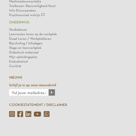
Machinedocumentatie
Toolboxen: Basisveiligheid Hout
Info Diisocyanaten
Psychosociaal welzijn
ONDERWIJS
Studiekeuze
Leerroutes leren op de werkplek
Duaal Leren / Werkplekleren
Bijscholing / Infodagen
Stage en leerwerkplek
Didactisch materiaal
Mijn opleidingsplan
Evaluatietool
Covid-19
NIEUWS
Schijf je in op onze nieuwsbrief
COOKIESTATEMENT / DISCLAIMER