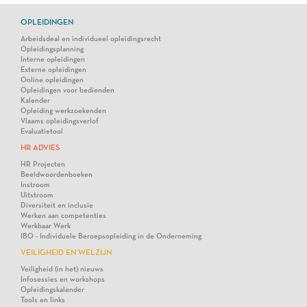
OPLEIDINGEN
Arbeidsdeal en individueel opleidingsrecht
Opleidingsplanning
Interne opleidingen
Externe opleidingen
Online opleidingen
Opleidingen voor bedienden
Kalender
Opleiding werkzoekenden
Vlaams opleidingsverlof
Evaluatietool
HR ADVIES
HR Projecten
Beeldwoordenboeken
Instroom
Uitstroom
Diversiteit en inclusie
Werken aan competenties
Werkbaar Werk
IBO - Individuele Beroepsopleiding in de Onderneming
VEILIGHEID EN WELZIJN
Veiligheid (in het) nieuws
Infosessies en workshops
Opleidingskalender
Tools en links