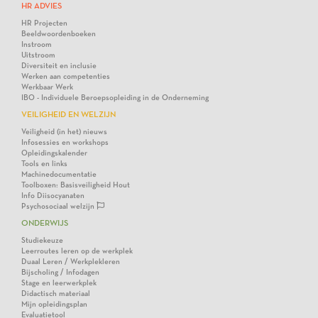
HR ADVIES
HR Projecten
Beeldwoordenboeken
Instroom
Uitstroom
Diversiteit en inclusie
Werken aan competenties
Werkbaar Werk
IBO - Individuele Beroepsopleiding in de Onderneming
VEILIGHEID EN WELZIJN
Veiligheid (in het) nieuws
Infosessies en workshops
Opleidingskalender
Tools en links
Machinedocumentatie
Toolboxen: Basisveiligheid Hout
Info Diisocyanaten
Psychosociaal welzijn
ONDERWIJS
Studiekeuze
Leerroutes leren op de werkplek
Duaal Leren / Werkplekleren
Bijscholing / Infodagen
Stage en leerwerkplek
Didactisch materiaal
Mijn opleidingsplan
Evaluatietool