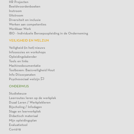
HR Projecten
Beeldwoordenboeken
Instroom
Uitstroom
Diversiteit en inclusie
Werken aan competenties
Werkbaar Werk
IBO - Individuele Beroepsopleiding in de Onderneming
VEILIGHEID EN WELZIJN
Veiligheid (in het) nieuws
Infosessies en workshops
Opleidingskalender
Tools en links
Machinedocumentatie
Toolboxen: Basisveiligheid Hout
Info Diisocyanaten
Psychosociaal welzijn
ONDERWIJS
Studiekeuze
Leerroutes leren op de werkplek
Duaal Leren / Werkplekleren
Bijscholing / Infodagen
Stage en leerwerkplek
Didactisch materiaal
Mijn opleidingsplan
Evaluatietool
Covid-19