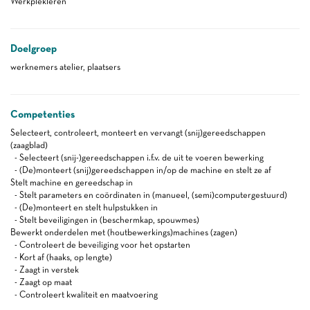
Werkplekleren
Doelgroep
werknemers atelier, plaatsers
Competenties
Selecteert, controleert, monteert en vervangt (snij)gereedschappen
(zaagblad)
- Selecteert (snij-)gereedschappen i.f.v. de uit te voeren bewerking
- (De)monteert (snij)gereedschappen in/op de machine en stelt ze af
Stelt machine en gereedschap in
- Stelt parameters en coördinaten in (manueel, (semi)computergestuurd)
- (De)monteert en stelt hulpstukken in
- Stelt beveiligingen in (beschermkap, spouwmes)
Bewerkt onderdelen met (houtbewerkings)machines (zagen)
- Controleert de beveiliging voor het opstarten
- Kort af (haaks, op lengte)
- Zaagt in verstek
- Zaagt op maat
- Controleert kwaliteit en maatvoering