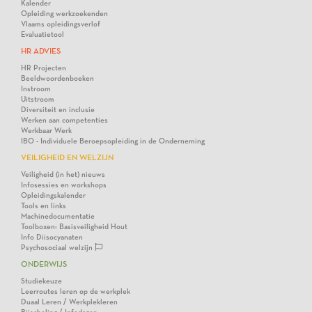
Kalender
Opleiding werkzoekenden
Vlaams opleidingsverlof
Evaluatietool
HR ADVIES
HR Projecten
Beeldwoordenboeken
Instroom
Uitstroom
Diversiteit en inclusie
Werken aan competenties
Werkbaar Werk
IBO - Individuele Beroepsopleiding in de Onderneming
VEILIGHEID EN WELZIJN
Veiligheid (in het) nieuws
Infosessies en workshops
Opleidingskalender
Tools en links
Machinedocumentatie
Toolboxen: Basisveiligheid Hout
Info Diisocyanaten
Psychosociaal welzijn
ONDERWIJS
Studiekeuze
Leerroutes leren op de werkplek
Duaal Leren / Werkplekleren