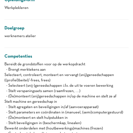
Werkplekleren
Doelgroep
werknemers atelier
Competenties
Bereidt de grondstoffen voor op de werkopdracht
- Brengt merktekens aan
Selecteert, controleert, monteert en vervangt (snij)gereedschappen
((profiel)beitel/-frees, frees)
- Selecteert (snij-)gereedschappen i.f.v. de uit te voeren bewerking
- Stelt verspaningssets samen (raamfrezen, …)
- (De)monteert (snij)gereedschappen in/op de machine en stelt ze af
Stelt machine en gereedschap in
- Stelt agregaten en beveiligingen in/af (aanvoerapparaat)
- Stelt parameters en coördinaten in (manueel, (semi)computergestuurd)
- (De)monteert en stelt hulpstukken in
- Stelt beveiligingen in (beschermkap, linealen)
Bewerkt onderdelen met (houtbewerkings)machines (frezen)