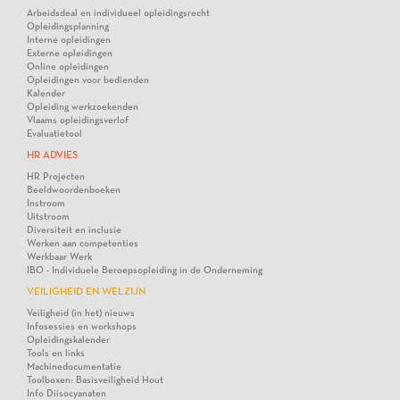
Arbeidsdeal en individueel opleidingsrecht
Opleidingsplanning
Interne opleidingen
Externe opleidingen
Online opleidingen
Opleidingen voor bedienden
Kalender
Opleiding werkzoekenden
Vlaams opleidingsverlof
Evaluatietool
HR ADVIES
HR Projecten
Beeldwoordenboeken
Instroom
Uitstroom
Diversiteit en inclusie
Werken aan competenties
Werkbaar Werk
IBO - Individuele Beroepsopleiding in de Onderneming
VEILIGHEID EN WELZIJN
Veiligheid (in het) nieuws
Infosessies en workshops
Opleidingskalender
Tools en links
Machinedocumentatie
Toolboxen: Basisveiligheid Hout
Info Diisocyanaten