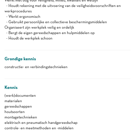
Werkt met oog voor veiligheid, milieu, kwaliteit en welzijn
- Houdt rekening met de uitvoering van de veiligheidsvoorschriften en
werkprocedures
- Werkt ergonomisch
- Gebruikt persoonlijke en collectieve beschermingsmiddelen
Organiseert zijn werkplek veilig en ordelijk
- Bergt de eigen gereedschappen en hulpmiddelen op
- Houdt de werkplek schoon
Grondige kennis
constructie- en verbindingstechnieken
Kennis
(werk)documenten
materialen
gereedschappen
houtsoorten
montagetechnieken
elektrisch en pneumatisch handgereedschap
controle- en meetmethoden en -middelen