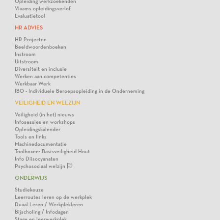
Opleiding werkzoekenden
Vlaams opleidingsverlof
Evaluatietool
HR ADVIES
HR Projecten
Beeldwoordenboeken
Instroom
Uitstroom
Diversiteit en inclusie
Werken aan competenties
Werkbaar Werk
IBO - Individuele Beroepsopleiding in de Onderneming
VEILIGHEID EN WELZIJN
Veiligheid (in het) nieuws
Infosessies en workshops
Opleidingskalender
Tools en links
Machinedocumentatie
Toolboxen: Basisveiligheid Hout
Info Diisocyanaten
Psychosociaal welzijn
ONDERWIJS
Studiekeuze
Leerroutes leren op de werkplek
Duaal Leren / Werkplekleren
Bijscholing / Infodagen
Stage en leerwerkplek