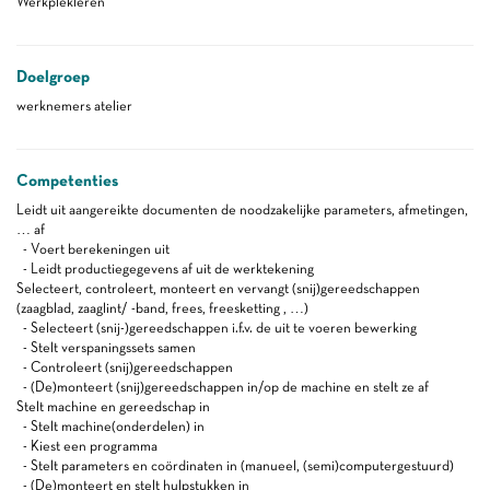
Werkplekleren
Doelgroep
werknemers atelier
Competenties
Leidt uit aangereikte documenten de noodzakelijke parameters, afmetingen,
… af
- Voert berekeningen uit
- Leidt productiegegevens af uit de werktekening
Selecteert, controleert, monteert en vervangt (snij)gereedschappen
(zaagblad, zaaglint/ -band, frees, freesketting , …)
- Selecteert (snij-)gereedschappen i.f.v. de uit te voeren bewerking
- Stelt verspaningssets samen
- Controleert (snij)gereedschappen
- (De)monteert (snij)gereedschappen in/op de machine en stelt ze af
Stelt machine en gereedschap in
- Stelt machine(onderdelen) in
- Kiest een programma
- Stelt parameters en coördinaten in (manueel, (semi)computergestuurd)
- (De)monteert en stelt hulpstukken in