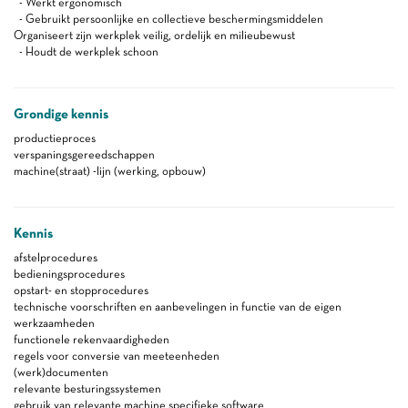
- Werkt ergonomisch
- Gebruikt persoonlijke en collectieve beschermingsmiddelen
Organiseert zijn werkplek veilig, ordelijk en milieubewust
- Houdt de werkplek schoon
Grondige kennis
productieproces
verspaningsgereedschappen
machine(straat) -lijn (werking, opbouw)
Kennis
afstelprocedures
bedieningsprocedures
opstart- en stopprocedures
technische voorschriften en aanbevelingen in functie van de eigen
werkzaamheden
functionele rekenvaardigheden
regels voor conversie van meeteenheden
(werk)documenten
relevante besturingssystemen
gebruik van relevante machine specifieke software